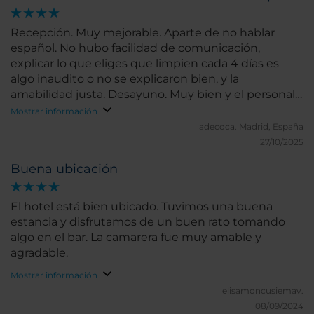
Recepción. Muy mejorable. Aparte de no hablar
español. No hubo facilidad de comunicación,
explicar lo que eliges que limpien cada 4 días es
algo inaudito o no se explicaron bien, y la
amabilidad justa. Desayuno. Muy bien y el personal
también Habitación. Cómoda Muy bien Limpieza.
Mostrar información
Muy bien
adecoca.
Madrid, España
27/10/2025
Buena ubicación
El hotel está bien ubicado. Tuvimos una buena
estancia y disfrutamos de un buen rato tomando
algo en el bar. La camarera fue muy amable y
agradable.
Mostrar información
elisamoncusiemav.
08/09/2024