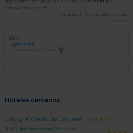
supermercados cerca. La oferta gastronomica
alrededor no es muy buena
Mostrar información
Jorge Luis P.
Don Torcuato, Argentina
29/07/2019
opiniones
Certificado de Excelencia 2017
Hoteles cercanos
iStay by NH Berlin City Ost Hotel
NH Collection Berlin Mitte am