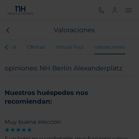
Valoraciones
onomía
Ofertas
Virtual Tour
Valoraciones
opiniones: NH Berlin Alexanderplatz
Nuestros huéspedes nos
recomiendan:
Muy buena elección
E un hotel muy confortable, muy funcional y muy