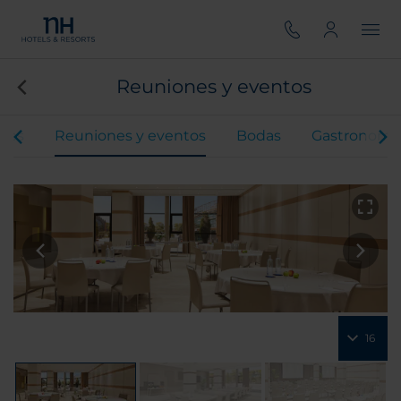
Reuniones y eventos
ones
Reuniones y eventos
Bodas
Gastronomí
16