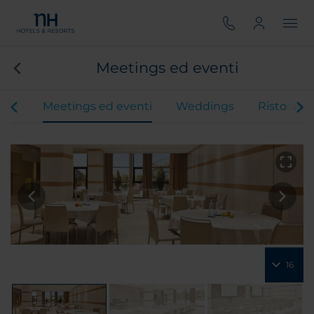
Meetings ed eventi
ere
Meetings ed eventi
Weddings
Ristoranti
16