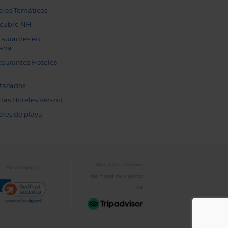
eles Temáticos
cubre NH
taurantes en
aña
taurantes Hoteles
tacados
rtas Hoteles Verano
eles de playa
Ahora con reseñas
Sitio seguro
del hotel de viajeros
de