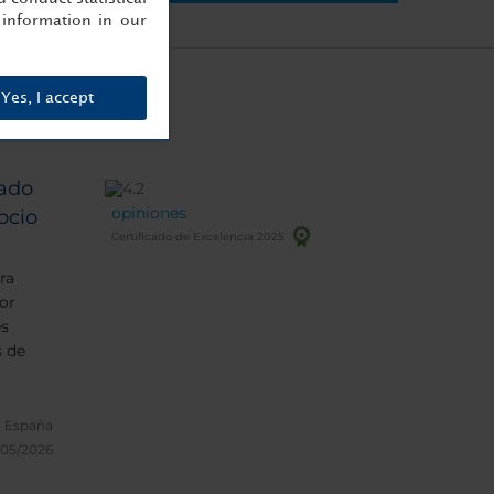
information in our
Yes, I accept
ado
opiniones
ocio
Certificado de Excelencia 2025
ra
por
es
 de
, España
/05/2026