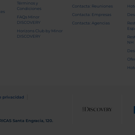
Términos y
Contacta: Reuniones
Hot
Condiciones
tes
Contacta: Empresas
Des
FAQs Minor
DISCOVERY
Contacta: Agencias
Res
Esp
Horizons Club by Minor
DISCOVERY
Res
NH
Des
Ofe
Hot
e privacidad
RICAS
Santa Engracia, 120.