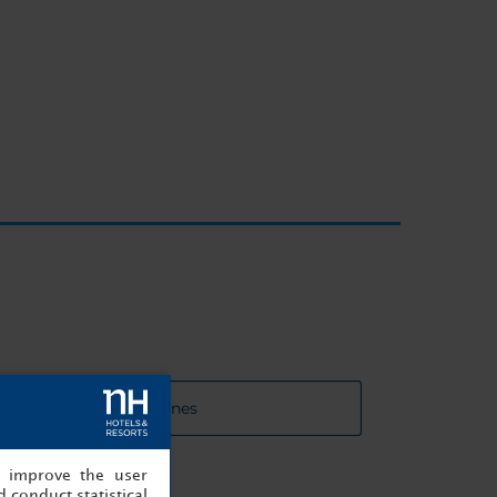
 de las salas de reuniones
, improve the user
 conduct statistical