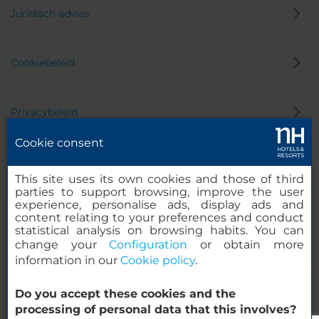
Juridisch advies
Cookiebeleid
Privacybeleid
Cookie consent
Klokkenluider
This site uses its own cookies and those of third
parties to support browsing, improve the user
experience, personalise ads, display ads and
content relating to your preferences and conduct
statistical analysis on browsing habits. You can
change your
Configuration
or obtain more
information in our
Cookie policy
.
Do you accept these cookies and the
© 2000-2026 MINOR HOTELS EUROPE & AMERICAS Santa Engracia
processing of personal data that this involves?
120. 28003 Madrid, Spanje