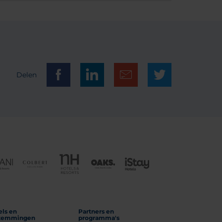
Delen
els en
Partners en
temmingen
programma's