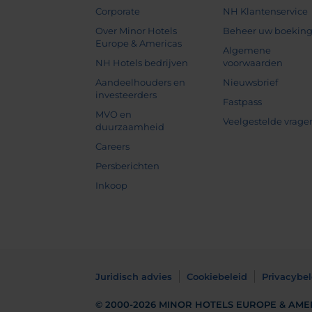
Corporate
NH Klantenservice
Over Minor Hotels
Beheer uw boekin
Europe & Americas
Algemene
NH Hotels bedrijven
voorwaarden
Aandeelhouders en
Nieuwsbrief
investeerders
Fastpass
MVO en
Veelgestelde vrage
duurzaamheid
Careers
Persberichten
Inkoop
Juridisch advies
Cookiebeleid
Privacybel
© 2000-2026
MINOR HOTELS EUROPE & AME