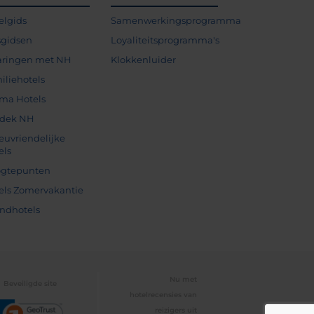
elgids
Samenwerkingsprogramma
sgidsen
Loyaliteitsprogramma's
aringen met NH
Klokkenluider
iliehotels
ma Hotels
dek NH
ieuvriendelijke
els
gtepunten
els Zomervakantie
andhotels
Nu met
Beveiligde site
hotelrecensies van
reizigers uit