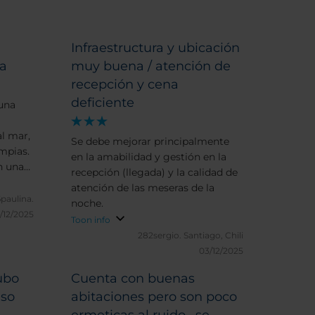
Infraestructura y ubicación
a
muy buena / atención de
recepción y cena
deficiente
una
al mar,
Se debe mejorar principalmente
mpias.
en la amabilidad y gestión en la
n una
recepción (llegada) y la calidad de
 el
atención de las meseras de la
ido. La
paulina.
noche.
una
/12/2025
Toon info
282sergio.
Santiago, Chili
 La
03/12/2025
 y el
ubo
Cuenta con buenas
er
eso
abitaciones pero son poco
o lado.