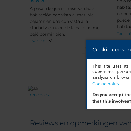
Solo m
habita
A pesar de que mi reserva decía
no perm
habitación con vista al mar. Me
puede 
dejaron en una con vista a la
habita
ciudad y el ruido de la calle no me
Toon in
dejó dormir bien.
Toon info
efarias77.
Cookie consen
02/09/2025
This site uses it
experience, persona
analysis on brows
Cookie policy
.
Do you accept the
recensies
that this involves
Reviews en opmerkingen van