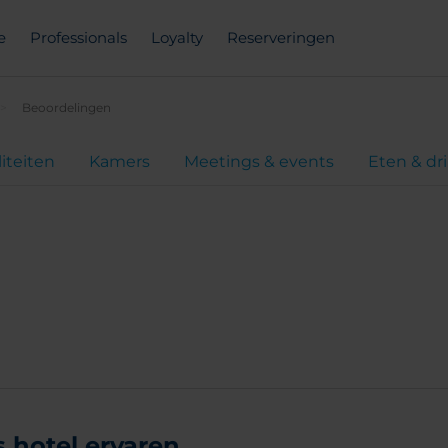
e
Professionals
Loyalty
Reserveringen
Beoordelingen
liteiten
Kamers
Meetings & events
Eten & dr
hotel ervaren...