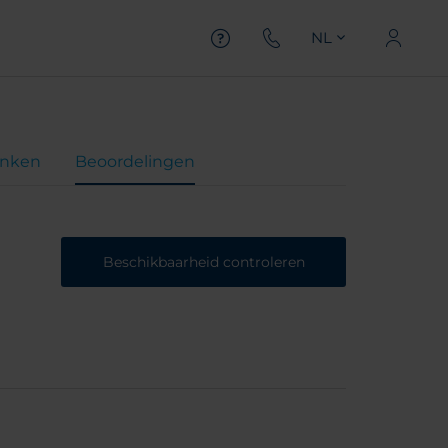
NL
inken
Beoordelingen
Beschikbaarheid controleren