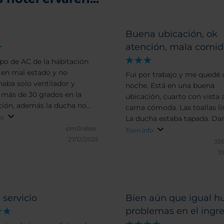
a
Buena ubicación, ok
atención, mala comid
ipo de AC de la habitación
 en mal estado y no
Fui por trabajo y me quedé 
naba solo ventilador y
noche. Está en una buena
 más de 30 grados en la
ubicación, cuarto con vista 
ción, además la ducha no
cama cómoda. Las toallas li
 en buen estado
fo
La ducha estaba tapada. Da
pm0ralesr.
botella de agua de cortesía y
Toon info
27/12/2025
minibar estaba bien abastec
356
tele solo tenía cable.... ning
10
aplicación de streaming. El
desayuno ok, nada especial.
cena malisima. El pescado
sobrecocido, la entrada sosa
servicio
Bien aún que igual h
vino por copa malo. De hab
problemas en el ingr
sabido me voy a cenar a otr