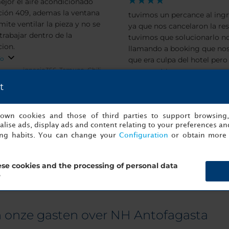
ejor el aire acondicionado
La Atención muy amable.
ción 409, ademas la ventana
tuvimos un percance al ingr
ite ventilar la pieza y no se
ya que nos cancelaron la res
trabajar dentro de la
tuvimos que solucionarlo n
cion.
llamando a booking que nos
fo
que era culpa del hotel pero
ignacio356.
Temuco, Chili
pudo solucionar
Toon info
22/04/2026
Gisleneeeee.
Calam
t
14
s own cookies and those of third parties to support browsing
lise ads, display ads and content relating to your preferences and
ing habits. You can change your
Configuration
or obtain more 
se cookies and the processing of personal data
?
 onze gasten over NH Antofagasta