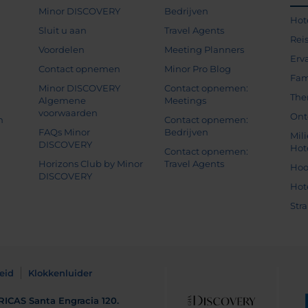
Minor DISCOVERY
Bedrijven
Hot
g
Sluit u aan
Travel Agents
Rei
Voordelen
Meeting Planners
Erv
Contact opnemen
Minor Pro Blog
Fam
Minor DISCOVERY
Contact opnemen:
The
Algemene
Meetings
voorwaarden
Ont
n
Contact opnemen:
FAQs Minor
Bedrijven
Mil
DISCOVERY
Hot
Contact opnemen:
Horizons Club by Minor
Travel Agents
Hoo
DISCOVERY
Hot
Str
eid
Klokkenluider
RICAS
Santa Engracia 120.