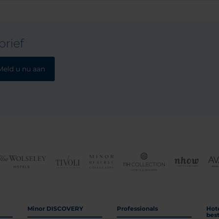
rief
Meld u nu aan
Minor DISCOVERY
Professionals
Hot
bes