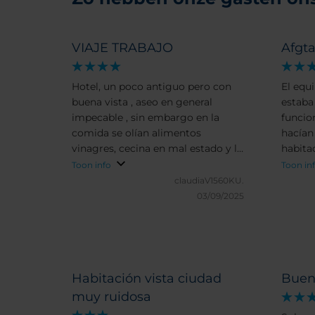
VIAJE TRABAJO
Afgt
Hotel, un poco antiguo pero con
El equ
buena vista , aseo en general
estaba
impecable , sin embargo en la
funcio
comida se olían alimentos
hacían
vinagres, cecina en mal estado y la
habita
bollería un poco añeja.
estaba
Toon info
Toon in
claudiaV1560KU.
03/09/2025
Habitación vista ciudad
Buen 
muy ruidosa