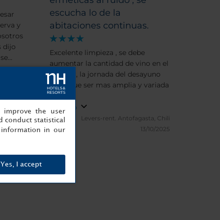
ermeticas al ruido , se
escucha lo de la
esar
abitaciones continuas.
erva y
osotros
 dijo
Excelente limpieza , se debe
 se
aumentar la cantidad de vino en el
minivar, la jornada del desayuno
a, Chili
tiene que ser mas amplia y variada
/10/2025
.
Toon info
, improve the user
Levers-rent.
Antofagasta, Chili
 conduct statistical
13/10/2025
information in our
Yes, I accept