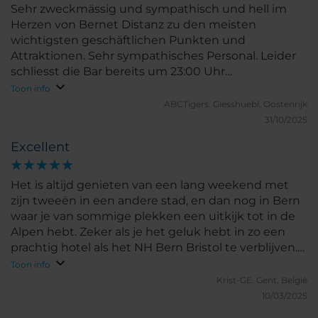
Sehr zweckmässig und sympathisch und hell im
Herzen von Bernet Distanz zu den meisten
wichtigsten geschäftlichen Punkten und
Attraktionen. Sehr sympathisches Personal. Leider
schliesst die Bar bereits um 23:00 Uhr…
Toon info
ABCTigers.
Giesshuebl, Oostenrijk
31/10/2025
Excellent
Het is altijd genieten van een lang weekend met
zijn tweeën in een andere stad, en dan nog in Bern
waar je van sommige plekken een uitkijk tot in de
Alpen hebt. Zeker als je het geluk hebt in zo een
prachtig hotel als het NH Bern Bristol te verblijven.
Beginnen we al bij de ligging: NH Bern The Bristol
Toon info
vindt u in de oude stad, dicht bij de station, waar
Krist-GE.
Gent, België
naast treinen ook bussen vertrekken. In NH Bern
10/03/2025
verwacht ons een vriendelijke receptioniste, die ons