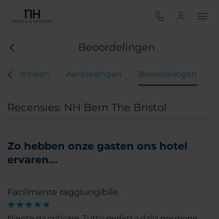
Beoordelingen
en & drinken
Aanbiedingen
Beoordelingen
Recensies: NH Bern The Bristol
Zo hebben onze gasten ons hotel
ervaren...
Facilmente raggiungibile.
Niente da criticare. Tutto perfetto dalla posizione