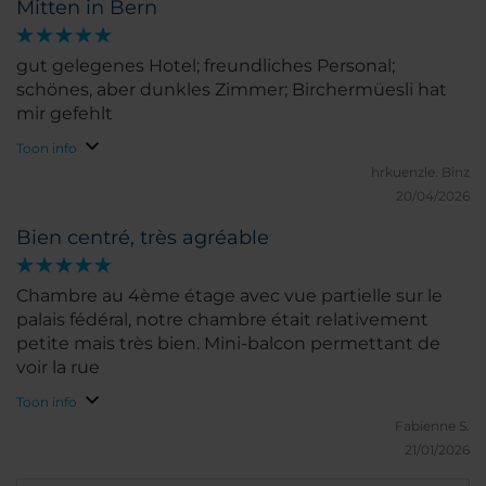
Mitten in Bern
hartelijk verwelkomt. Als we informatie nodig
hadden konden we altijd rekenen op iemand van
de receptie. Heerlijk, toch. We ontmoetten een
gut gelegenes Hotel; freundliches Personal;
propere eigenstijlse kamer; rustig met een goed
schönes, aber dunkles Zimmer; Birchermüesli hat
bed waar we prima sliepen. In NH Bern werden we
mir gefehlt
's morgens verwend met een rijk ontbijtbuffet, waar
Toon info
het behulpzaam ontbijtpersoneel alles in goede
hrkuenzle.
Binz
banen leid . En goede start om de stad en de
20/04/2026
omgeving te ontdekken. Bern en het NH Bern The
Bristol zijn meer als een reis waard. We kijken met
Bien centré, très agréable
blijdschap terug en hopen op een volgende keer.
Chambre au 4ème étage avec vue partielle sur le
palais fédéral, notre chambre était relativement
petite mais très bien. Mini-balcon permettant de
voir la rue
Toon info
Fabienne S.
21/01/2026