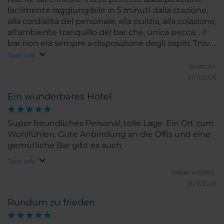
facilmente raggiungibile in 5 minuti dalla stazione,
alla cordialità del personale, alla pulizia, alla colazione,
all'ambiente tranquillo del bar che, unica pecca, . il
bar non era sempre a disposizione degli ospiti. Trovo
peccato che per gli aperitivi aziendali eccetera non
Toon info
ci sia una saletta a parte così che gli ospiti dell'hotel
lauetta19.
ne possano sempre usufruire.
27/11/2025
Ein wunderbares Hotel
Super freundliches Personal, tolle Lage. Ein Ort zum
Wohlfühlen. Gute Anbindung an die Öffis und eine
gemütliche Bar gibt es auch
Toon info
108dennis0815.
25/11/2025
Rundum zu frieden