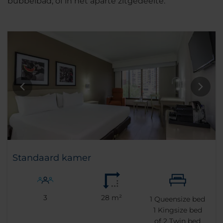
bubbelbad, of in het aparte zitgedeelte.
Standaard kamer
3
28 m²
1
Queensize bed
1
Kingsize bed
of
2
Twin bed