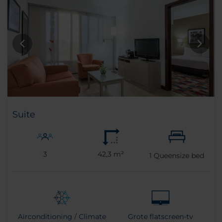
Suite
3
42,3 m²
1
Queensize bed
Airconditioning / Climate
Grote flatscreen-tv