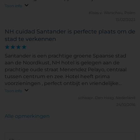
wachten op mijn collega was vers gebrouwen en
Toon info
sterk zoals het hoort.
Klaas v.
Warschau, Polen
13/02/2023
NH cuidad Santander is perfecte plaats om de
stad te verkennen
Santander is een prachtige groene Spaanse stad
aan de Noordkust, NH hotel is gelegen aan de
prachtige oude straat Menendez Pelayo, centraal
tussen centrum en zee. Hotel heeft prima
voorzieningen , perfect ontbijt en vriendelijke
service. Value for money!
Toon info
schaapr.
Den Haag, Nederland
24/10/2016
Alle opmerkingen