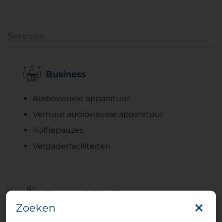
Services
Business
Audiovisuele apparatuur
Verhuur audiovisuele apparatuur
Koffiepauzes
Vergaderfaciliteiten
Feesten & Partijen
Zoeken
Meeting faciliteiten