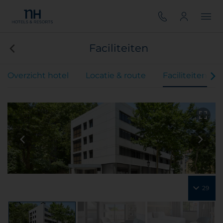
Faciliteiten
Overzicht hotel
Locatie & route
Faciliteiten
29