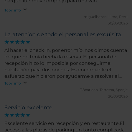
parque fue muy complejo para una van
Toon info
miguelbazan.
Lima, Peru
30/03/2026
La atención de todo el personal es exquisita.
Al hacer el check in, por error mío, nos dimos cuenta
de que no tenía hecha la reserva. El personal de
recepción hizo lo imposible por conseguirme
habitación para dos noches. Es encomiable el
esfuerzo que hicieron por ayudarme a resolver el
problema. Da gusto venir a un hotel que cuida sus
Toon info
clientes. Muchas gracias
118carlosn.
Terrassa, Spanje
26/03/2026
Servicio excelente
Escelente servicio en recepción y en restaurante.El
acceso a las plazas de parking un tanto complicada