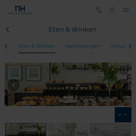
Eten & drinken
ers
Eten & drinken
Aanbiedingen
Virtual Tou
11