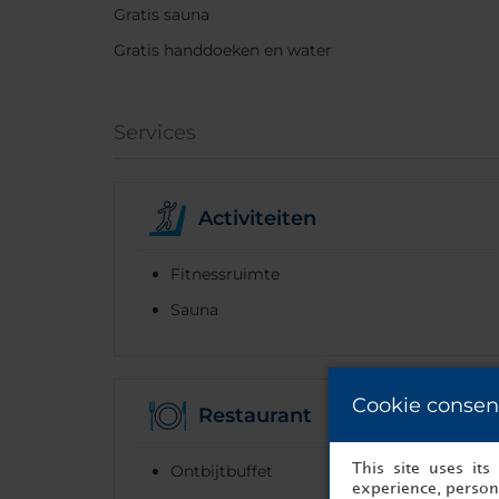
Gratis sauna
Gratis handdoeken en water
Services
Activiteiten
Fitnessruimte
Sauna
Cookie consen
Restaurant
This site uses it
Ontbijtbuffet
experience, persona