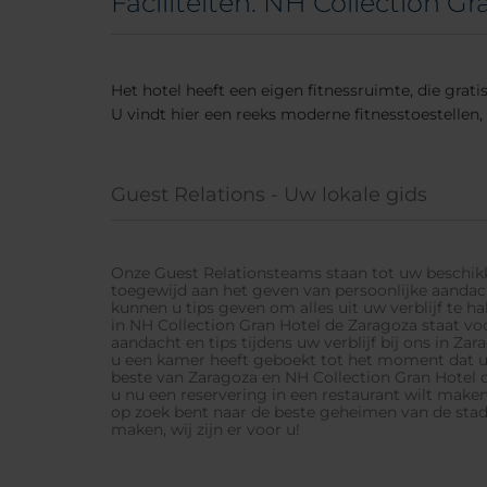
Faciliteiten: NH Collection G
Het hotel heeft een eigen fitnessruimte, die gratis
U vindt hier een reeks moderne fitnesstoestellen
Guest Relations - Uw lokale gids
Onze Guest Relationsteams staan tot uw beschikki
toegewijd aan het geven van persoonlijke aandac
kunnen u tips geven om alles uit uw verblijf te h
in NH Collection Gran Hotel de Zaragoza staat vo
aandacht en tips tijdens uw verblijf bij ons in Z
u een kamer heeft geboekt tot het moment dat u u
beste van Zaragoza en NH Collection Gran Hotel d
u nu een reservering in een restaurant wilt maken,
op zoek bent naar de beste geheimen van de sta
maken, wij zijn er voor u!