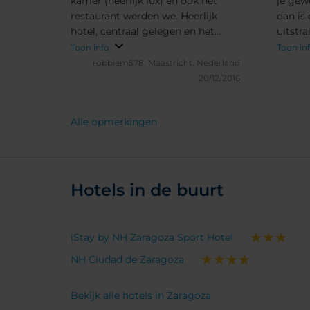
kamer (heerlijk lux) en ook het
je gew
restaurant werden we. Heerlijk
dan is 
hotel, centraal gelegen en het
uitstra
personeel was zeer behulpzaam en
liggin
Toon info
Toon in
vriendelijk.
winkel
robbiem578.
Maastricht, Nederland
prijs/k
20/12/2016
Alle opmerkingen
Hotels in de buurt
iStay by NH Zaragoza Sport Hotel
NH Ciudad de Zaragoza
Bekijk alle hotels in Zaragoza