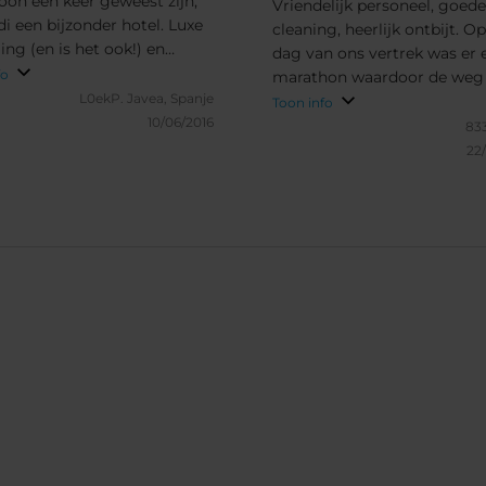
oon een keer geweest zijn,
Vriendelijk personeel, goede
di een bijzonder hotel. Luxe
cleaning, heerlijk ontbijt. O
ling (en is het ook!) en
dag van ons vertrek was er 
g perfect ten opzichte van
fo
marathon waardoor de weg
s en restaurants. Prima
L0ekP.
Javea, Spanje
parkeergarage naar hotel ei
Toon info
waliteit verhouding.
10/06/2016
niet te doen was. voor ons 
833
lastig. Het was handig als di
22
hotel was gecommuniceerd