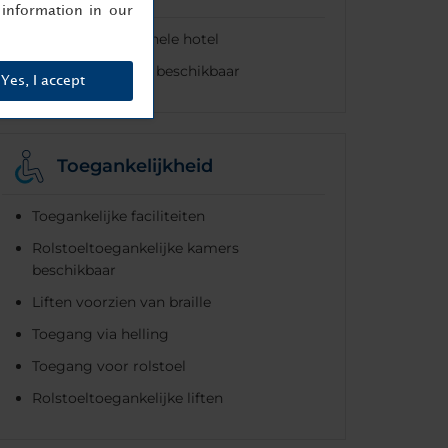
information in our
Gratis wifi in het hele hotel
Breedband-Wi-Fi beschikbaar
Yes, I accept
Toegankelijkheid
Toegankelijke faciliteiten
Rolstoeltoegankelijke kamers
beschikbaar
Liften voorzien van braille
Toegang via helling
Toegang voor rolstoel
Rolstoeltoegankelijke liften