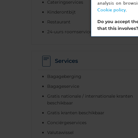
Cateringservices
analysis on brows
Cookie policy
.
Kinderontbijt
Do you accept the
Restaurant
that this involves
24-uurs roomservice
Services
Bagageberging
Bagageservice
Gratis nationale / internationale kranten
beschikbaar
Gratis kranten beschikbaar
Conciërgeservices
Valutawissel