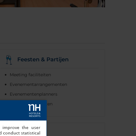
Feesten & Partijen
Meeting faciliteiten
Evenementarrangementen
Evenementenplanners
Huwelijksfaciliteiten
, improve the user
Internet
 conduct statistical