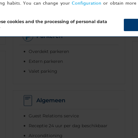
ing habits. You can change your
Configuration
or obtain more 
Videoconferentie
se cookies and the processing of personal data
?
Parkeren
Overdekt parkeren
Extern parkeren
Valet parking
Algemeen
Guest Relations service
Receptie 24 uur per dag beschikbaar
Airconditioning