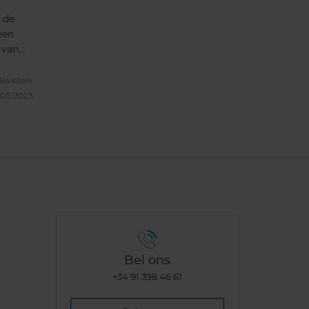
p de
een
 van
genlijk
wat
evelien.
t door
/03/2023
.
Bel ons
+34 91 398 46 61