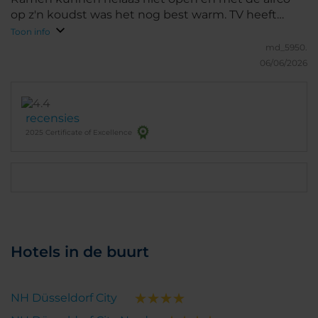
op z'n koudst was het nog best warm. TV heeft
alleen Duitse zenders (maar was verder niet van
Toon info
belang).
md_5950.
06/06/2026
recensies
2025 Certificate of Excellence
Hotels in de buurt
NH Düsseldorf City