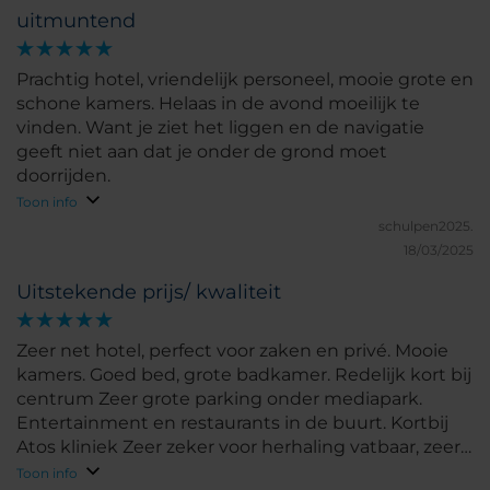
uitmuntend
Prachtig hotel, vriendelijk personeel, mooie grote en
schone kamers. Helaas in de avond moeilijk te
vinden. Want je ziet het liggen en de navigatie
geeft niet aan dat je onder de grond moet
doorrijden.
Toon info
schulpen2025.
18/03/2025
Uitstekende prijs/ kwaliteit
Zeer net hotel, perfect voor zaken en privé. Mooie
kamers. Goed bed, grote badkamer. Redelijk kort bij
centrum Zeer grote parking onder mediapark.
Entertainment en restaurants in de buurt. Kortbij
Atos kliniek Zeer zeker voor herhaling vatbaar, zeer
schoon
Toon info