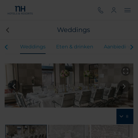
Weddings
ents
Weddings
Eten & drinken
Aanbiedinge
8