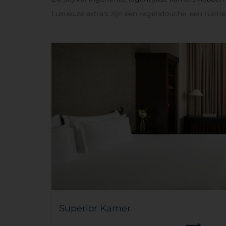
Luxueuze extra's zijn een regendouche, een ruime 
Superior Kamer