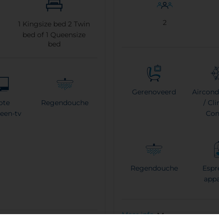
2
1
Kingsize bed
2
Twin
bed of
1
Queensize
bed
Gerenoveerd
Aircond
ote
Regendouche
/ Cl
reen-tv
Con
Regendouche
Espr
appa
Meer info