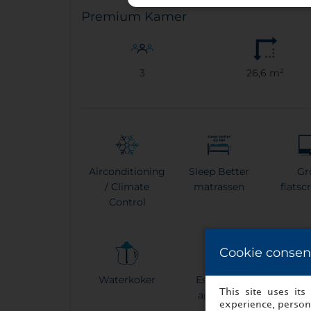
Premium Kamer
3
26,6 m²
Airconditioning
Sleep Better
Gr
/ Climate
matrassen
flatsc
Control
Cookie consen
Waterkoker
Espresso-
This site uses it
apparaat
experience, persona