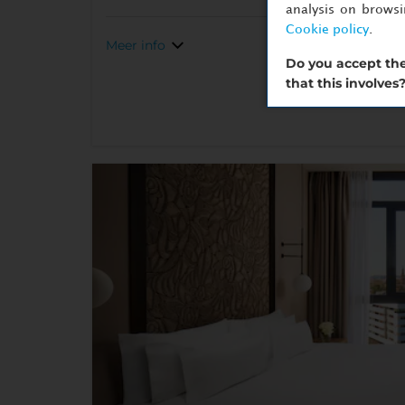
analysis on brows
Cookie policy
.
Meer info
Do you accept the
that this involves