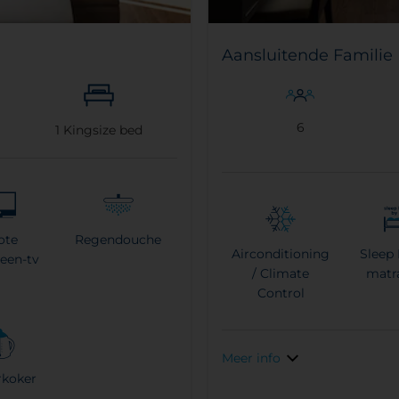
Aansluitende Familie
6
1
Kingsize bed
ote
Regendouche
Airconditioning
Sleep 
reen-tv
/ Climate
matr
Control
Meer info
rkoker