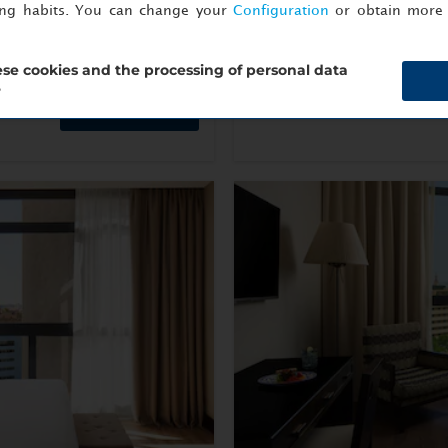
ing habits. You can change your
Configuration
or obtain more 
Meer info
se cookies and the processing of personal data
?
Direct boeken