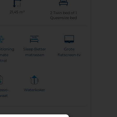
21,45 m²
2
Twin bed of
1
Queensize bed
itioning
Sleep Better
Grote
imate
matrassen
flatscreen-tv
trol
esso-
Waterkoker
raat