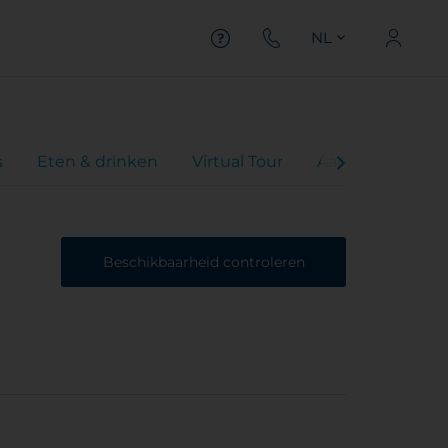
NL
s
Eten & drinken
Virtual Tour
Aanbiedingen
Beschikbaarheid controleren