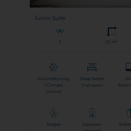
Junior Suite
3
53 m²
Airconditioning
Sleep Better
Gr
/ Climate
matrassen
flatsc
Control
Badjas
Espresso-
Wate
apparaat