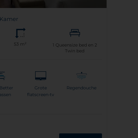
 Kamer
53 m²
1
Queensize bed en
2
Twin bed
Better
Grote
Regendouche
assen
flatscreen-tv