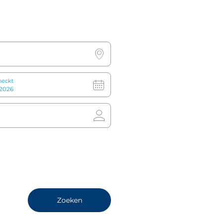
Direct boeken
heckt
Zoeken