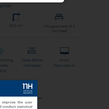
Kamer
26,6 m²
1
Kingsize bed of
2
Twin bed
itioning
Sleep Better
Grote
imate
matrassen
flatscreen-tv
trol
esso-
Waterkoker
, improve the user
raat
 conduct statistical