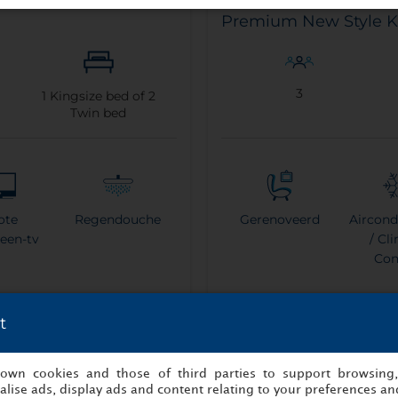
Premium New Style 
3
1
Kingsize bed of
2
Twin bed
ote
Regendouche
Gerenoveerd
Aircond
reen-tv
/ Cl
Con
t
Regendouche
Espr
s own cookies and those of third parties to support browsing
appa
lise ads, display ads and content relating to your preferences and