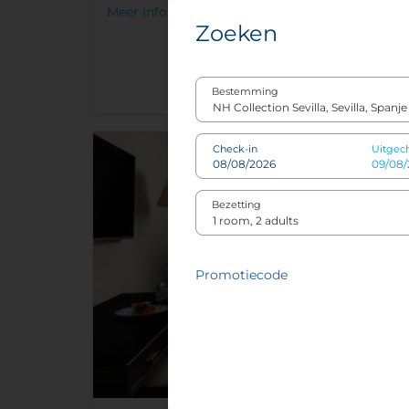
Meer info
Zoeken
Bestemming
Check-in
Uitgec
Bezetting
Promotiecode