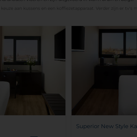
keuze aan kussens en een koffiezetapparaat. Verder zijn er tv's 
Superior New Style K