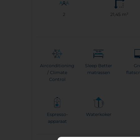
2
21,45 m²
Airconditioning
Sleep Better
Gr
/ Climate
matrassen
flatsc
Control
Espresso-
Waterkoker
apparaat