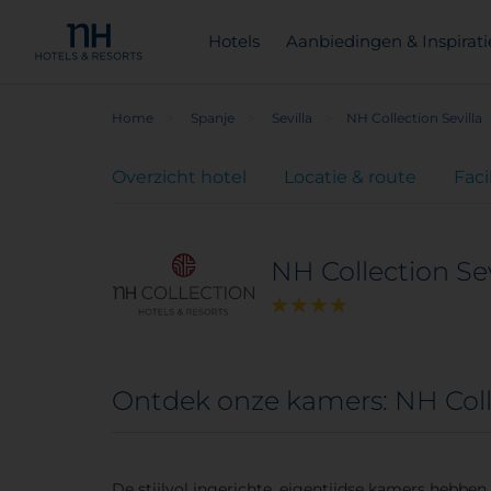
Hotels
Aanbiedingen & Inspirati
Home
Spanje
Sevilla
NH Collection Sevilla
Overzicht hotel
Locatie & route
Faci
NH Collection Sev
Ontdek onze kamers: NH Colle
De stijlvol ingerichte, eigentijdse kamers hebbe