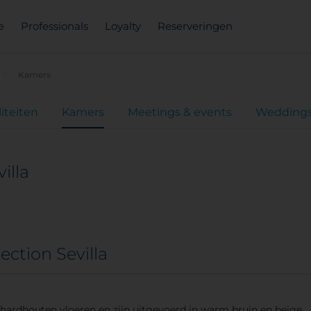
e
Professionals
Loyalty
Reserveringen
Kamers
liteiten
Kamers
Meetings & events
Wedding
illa
ction Sevilla
n hardhouten vloeren en zijn uitgevoerd in warm bruin en beige.