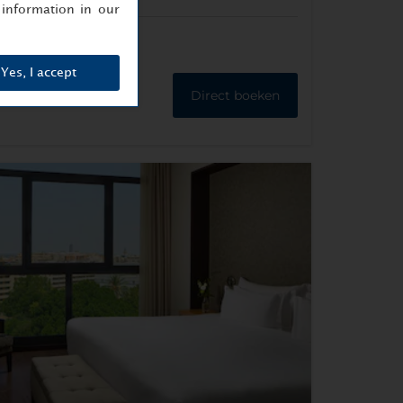
information in our
Yes, I accept
Direct boeken