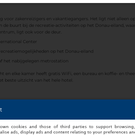
ng voor zakenreizigers en vakantiegangers. Het ligt niet allee
n de buurt bij de recreatie-activiteiten op het Donau-eiland, waa
trum, ligt ook voor de deur.
ernational Center
 recreatiemogelijkheden op het Donau-eiland
f het nabijgelegen metrostation
en elke kamer heeft gratis WiFi, een bureau en koffie- en theefa
t beste uitzicht van het hele hotel.
t
ver de rivier
met gerechten.
s own cookies and those of third parties to support browsing
internationale gerechten
lise ads, display ads and content relating to your preferences and