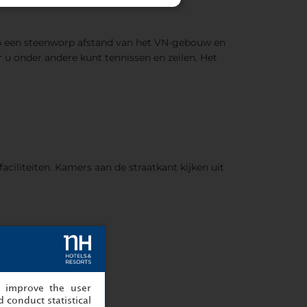
n op een steenworp afstand van het VN-gebouw en
r u onder andere kunt tennissen en zeilen. Het
ciliteiten. Kamers aan de straatkant kijken uit
, improve the user
 conduct statistical