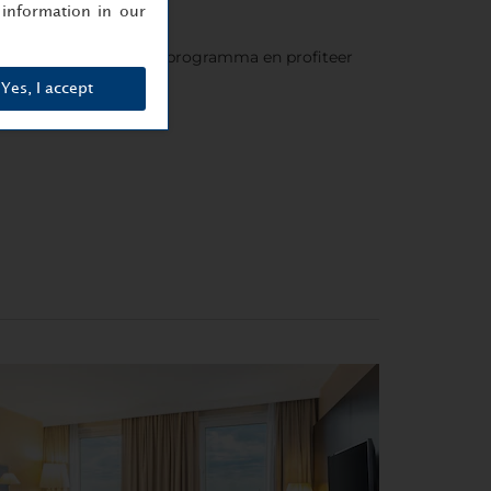
information in our
 het Minor DISCOVERY programma en profiteer
Yes, I accept