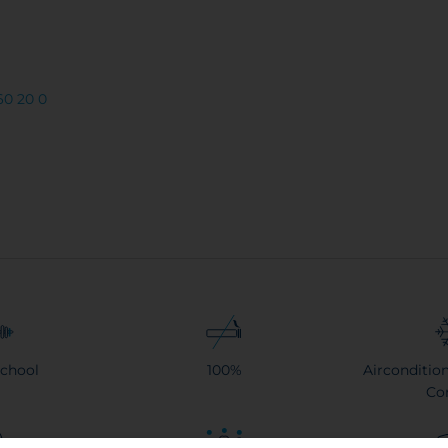
60 20 0
chool
100%
Airconditio
Co