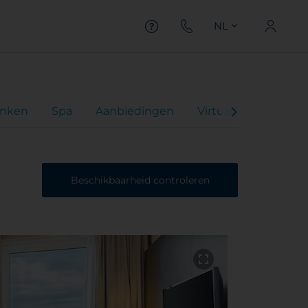
NL
inken
Spa
Aanbiedingen
Virtual Tour
Beo
Beschikbaarheid controleren