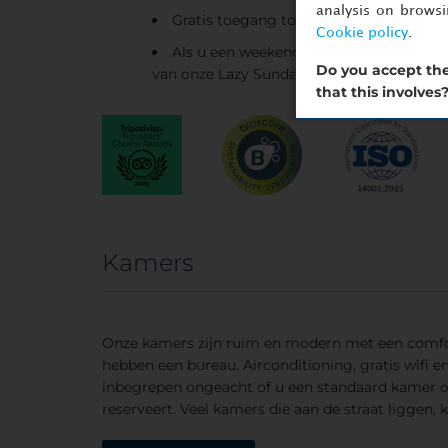
analysis on brows
Gratis toegang tot de fitnessruimte
Cookie policy
.
Als u een weekend bij ons wilt verblijv
Do you accept the
van onze Lazy Sundays met gratis laat uitc
that this involves
Kamers
Onze kamers zijn ruim en modern met een comfo
hebben een bureau. Airconditioning, gratis wifi en 
inbegrepen ongeacht of u een standaard kamer of
reserveert. Veel kamers die aan de straat liggen, 