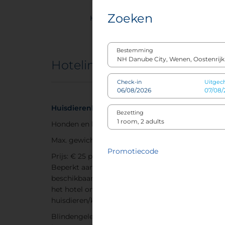
Zoeken
Huisdieren
Vieri
Bestemming
Hotelinformatie
Check-in
Uitgec
Huisdierenbeleid
Bezetting
Honden en katten toegestaan
Max. gewicht: 25 kg
Promotiecode
Prijs: € 25 per nacht/per huisdier.
Beperkt aantal kamers
beschikbaar, neem contact op met
het hotel om te boeken (max. 2
huisdieren/kamer)
Blindengeleidehonden: Geen