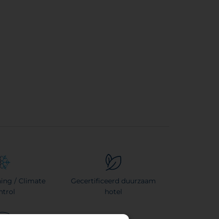
ning / Climate
Gecertificeerd duurzaam
ntrol
hotel