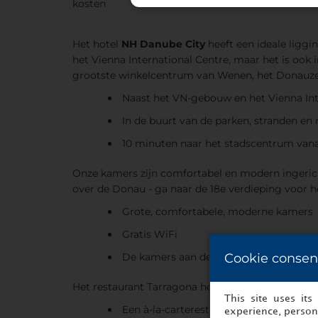
kosten
Het hotel
NH Danube City
heeft een ideale liggi
het Vienna International Centre, maar het is ook i
grootste winkelcentrum van Wenen, het Donauzen
Naast het VN-gebouw en het Vienna Int
In de buurt van de parken, stranden en
10 minuten naar het stadscentrum vana
Onze kamers zijn comfortabel en modern ingericht 
over de Donau - ga naar de 18e verdieping voor he
Grote, comfortabele, moderne kamers
Gratis WiFi
Cookie consen
De kamers aan de straatkant kijken uit o
Het restaurant Tarragona heeft een ruime kaart 
This site uses it
Een à-la-carterestaurant met lokale en 
experience, persona