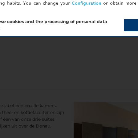
ing habits. You can change your
Configuration
or obtain more 
en, boek dan rechtstreeks via
nh-hotels.com/nl
, meld u aan voor
se cookies and the processing of personal data
hecken tot 17:00 uur.
?
rtabel bed en alle kamers
thee- en koffiefaciliteiten zijn
 één van onze drie suites
kijken uit over de Donau.