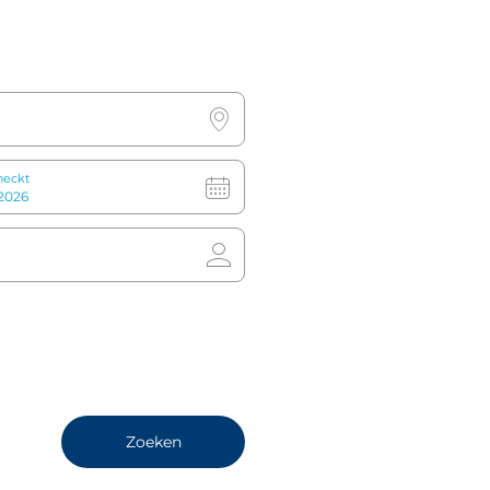
ngen
Meetings & Events
252 
heckt
Check-in en check-out tijden
Check-in: 15:00
Check-out: 12:00
(Lazy Sunday: 17:00)
Zoeken