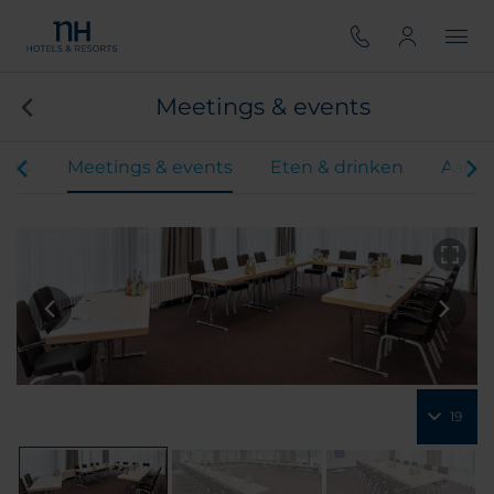
Meetings & events
ers
Meetings & events
Eten & drinken
Aanbi
19