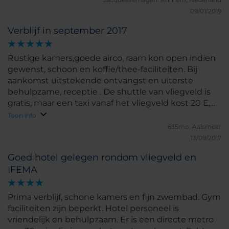
09/01/2019
Verblijf in september 2017
Rustige kamers,goede airco, raam kon open indien
gewenst, schoon en koffie/thee-faciliteiten. Bij
aankomst uitstekende ontvangst en uiterste
behulpzame, receptie . De shuttle van vliegveld is
gratis, maar een taxi vanaf het vliegveld kost 20 E,
dus gewacht op de shuttle. De shuttle naar het
Toon info
vliegveld had ik gemist dus een taxi genomen: €
635mo.
Aalsmeer
12,00, en gevarieerd ontbijt. Dichtbij IFEMA, dus taxi
13/09/2017
bedrag redelijk. Er is een zwembad, ik had helaas te
Goed hotel gelegen rondom vliegveld en
weinig tijd om hiervan gebruik te maken.
IFEMA
Prima verblijf, schone kamers en fijn zwembad. Gym
faciliteiten zijn beperkt. Hotel personeel is
vriendelijk en behulpzaam. Er is een directe metro