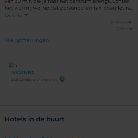
van 30 min die je naar het centrum brengt. Echter,
het viel mij wel op dat personeel en taxi chauffeurs
maar matig Engels spreken/begrijpen.
Toon info
kimbul2018.
17/07/2018
Alle opmerkingen
recensies
2025 Certificate of Excellence
Hotels in de buurt