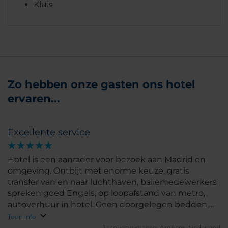
Kluis
Zo hebben onze gasten ons hotel
ervaren...
Excellente service
Hotel is een aanrader voor bezoek aan Madrid en
omgeving. Ontbijt met enorme keuze, gratis
transfer van en naar luchthaven, baliemedewerkers
spreken goed Engels, op loopafstand van metro,
autoverhuur in hotel. Geen doorgelegen bedden,
hygiëne was top.
Toon info
Jacquesverhagen.
Arnhem, Nederland