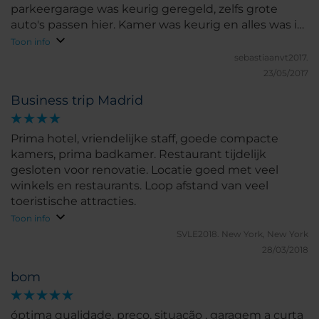
parkeergarage was keurig geregeld, zelfs grote
auto's passen hier. Kamer was keurig en alles was in
goede staat. Absolute aanrader voor Madrid
Toon info
sebastiaanvt2017.
23/05/2017
Business trip Madrid
Prima hotel, vriendelijke staff, goede compacte
kamers, prima badkamer. Restaurant tijdelijk
gesloten voor renovatie. Locatie goed met veel
winkels en restaurants. Loop afstand van veel
toeristische attracties.
Toon info
SVLE2018.
New York, New York
28/03/2018
bom
óptima qualidade, preço, situação , garagem a curta