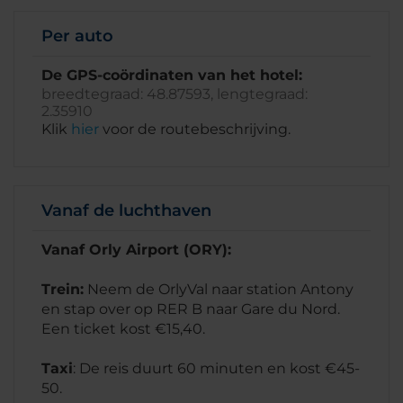
Per auto
De GPS-coördinaten van het hotel:
breedtegraad: 48.87593, lengtegraad:
2.35910
Klik
hier
voor de routebeschrijving.
Vanaf de luchthaven
Vanaf Orly Airport (ORY):
Trein:
Neem de OrlyVal naar station Antony
en stap over op RER B naar Gare du Nord.
Een ticket kost €15,40.
Taxi
: De reis duurt 60 minuten en kost €45-
50.