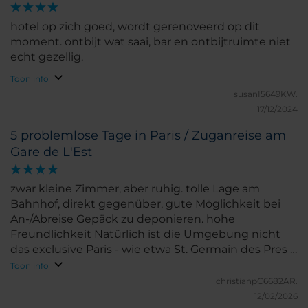
hotel op zich goed, wordt gerenoveerd op dit
moment. ontbijt wat saai, bar en ontbijtruimte niet
echt gezellig.
Toon info
susanI5649KW.
17/12/2024
5 problemlose Tage in Paris / Zuganreise am
Gare de L'Est
zwar kleine Zimmer, aber ruhig. tolle Lage am
Bahnhof, direkt gegenüber, gute Möglichkeit bei
An-/Abreise Gepäck zu deponieren. hohe
Freundlichkeit Natürlich ist die Umgebung nicht
das exclusive Paris - wie etwa St. Germain des Pres -
aber ausreichend viele gute Restaurants in der
Toon info
Umgebung. Ansonsten ist mit ÖPNV alles schnell
christianpC6682AR.
ereichbar.
12/02/2026