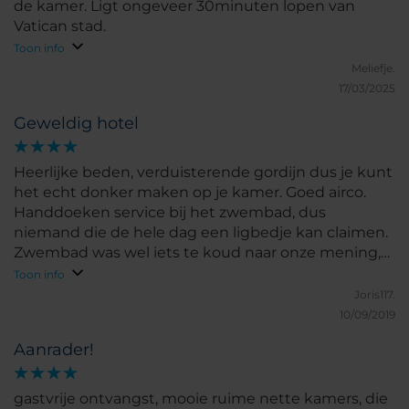
de kamer. Ligt ongeveer 30minuten lopen van
Vatican stad.
Toon info
Meliefje.
17/03/2025
Geweldig hotel
Heerlijke beden, verduisterende gordijn dus je kunt
het echt donker maken op je kamer. Goed airco.
Handdoeken service bij het zwembad, dus
niemand die de hele dag een ligbedje kan claimen.
Zwembad was wel iets te koud naar onze mening,
heerlijk om af te koelen, maar te koud om in te
Toon info
blijven zwemmen. Ontbijt was goed zat niet heel
Joris117.
veel variatie in, maar genoeg keuze om elke dag
10/09/2019
wat anders te eten mocht je dit willen. Bus haltes
Aanrader!
vlak bij, metro is wel 15 min lopen. Bussen komen
niet altijd op dagen/rijden niet altijd op tijd. Dus als
wij geen haast hadden namen we de bus anders
gastvrije ontvangst, mooie ruime nette kamers, die