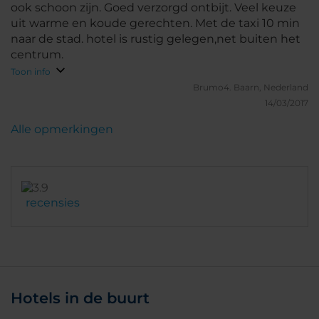
namen we de Metro.
ook schoon zijn. Goed verzorgd ontbijt. Veel keuze
uit warme en koude gerechten. Met de taxi 10 min
naar de stad. hotel is rustig gelegen,net buiten het
centrum.
Toon info
Brumo4.
Baarn, Nederland
14/03/2017
Alle opmerkingen
recensies
Hotels in de buurt