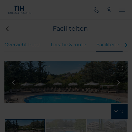
Faciliteiten
Overzicht hotel
Locatie & route
Faciliteiten
15