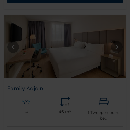
Family Adjoin
4
46 m²
1
Tweepersoons
bed