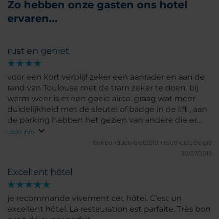
Zo hebben onze gasten ons hotel
ervaren...
rust en geniet
voor een kort verblijf zeker een aanrader en aan de
rand van Toulouse met de tram zeker te doen. bij
warm weer is er een goeie airco. graag wat meer
duidelijkheid met de sleutel of badge in de lift , aan
de parking hebben het gezien van andere die er
verbleven dat ze eerst de badge gebruiken in de lift
Toon info
voor dat ze de keuze maakten van verdiep. wij
fambonduelvierst2019.
Houthulst, België
hebben er geen uitleg van gekregen. De parking is
30/07/2019
ook een pluspunt, staat veilig.
Excellent hôtel
je recommande vivement cet hôtel. C’est un
excellent hôtel. La restauration est parfaite. Très bon