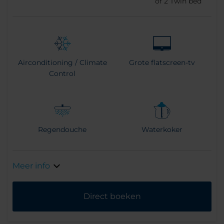
of
2
Twin bed
Airconditioning / Climate
Grote flatscreen-tv
Control
Regendouche
Waterkoker
Meer info
Direct boeken