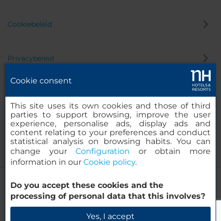
Cookiebeleid
Privacybeleid
Cookie consent
Klokkenluider
This site uses its own cookies and those of third
parties to support browsing, improve the user
experience, personalise ads, display ads and
content relating to your preferences and conduct
statistical analysis on browsing habits. You can
change your
Configuration
or obtain more
information in our
Cookie policy
.
NH Toulouse Airport
Do you accept these cookies and the
© 2000-2026 MINOR HOTELS EUROPE & AMERICAS Santa Engracia
processing of personal data that this involves?
120. 28003 Madrid, Spanje
Beschikbaarheid controleren
Yes, I accept