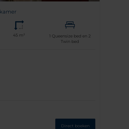
 kamer
45 m²
1
Queensize bed en
2
Twin bed
Direct boeken