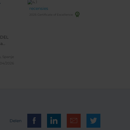
A
recensies
2025 Certificate of Excellence
tacular
utos
, Spanje
/04/2026
Delen