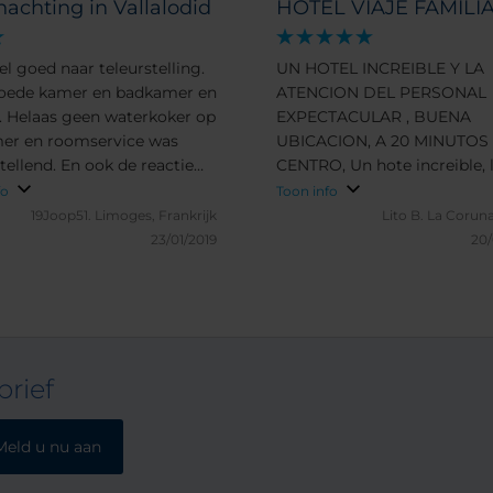
achting in Vallalodid
HOTEL VIAJE FAMILI
el goed naar teleurstelling.
UN HOTEL INCREIBLE Y LA
oede kamer en badkamer en
ATENCION DEL PERSONAL
t. Helaas geen waterkoker op
EXPECTACULAR , BUENA
er en roomservice was
UBICACION, A 20 MINUTOS DEL
tellend. En ook de reactie
CENTRO, Un hote increible, la
 medewerkster van de
atencion del personal expec
fo
Toon info
ie was teleurstellend.
, buna ubicacion y a 20 min
19Joop51.
Limoges, Frankrijk
Lito B.
La Coruna
andando del centro
23/01/2019
20
rief
Meld u nu aan