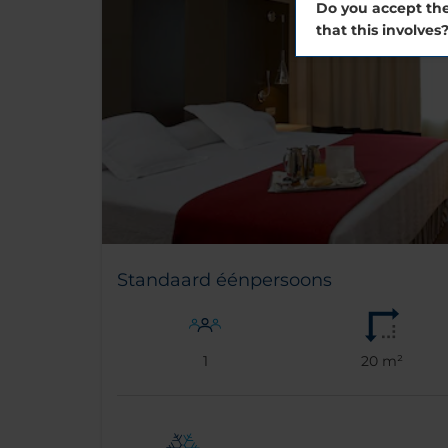
Do you accept the
that this involves
Standaard éénpersoons
1
20 m²