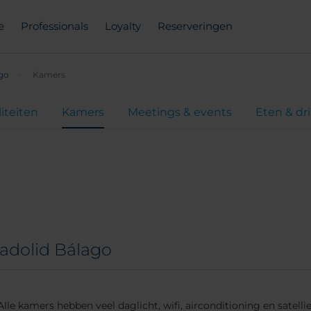
e
Professionals
Loyalty
Reserveringen
ago
Kamers
liteiten
Kamers
Meetings & events
Eten & dr
adolid Bálago
lle kamers hebben veel daglicht, wifi, airconditioning en satellie