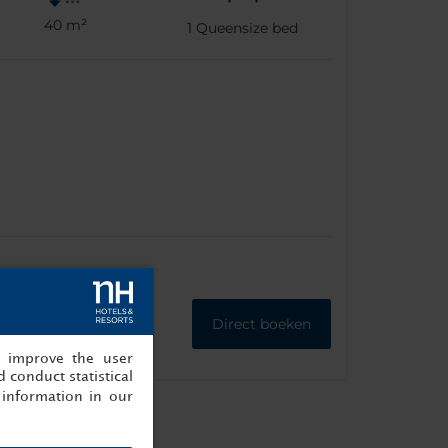
40 m²
1
Queensize bed
Direct boeken
, improve the user
 conduct statistical
information in our