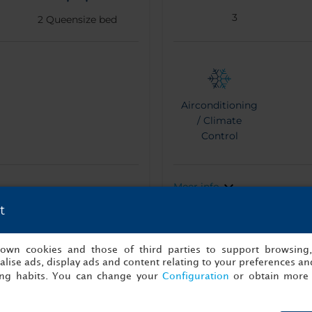
3
2
Queensize bed
Airconditioning
/ Climate
Control
Meer info
t
Direct boeken
s own cookies and those of third parties to support browsing
lise ads, display ads and content relating to your preferences and
ing habits. You can change your
Configuration
or obtain more 