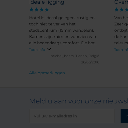
Ideale ligging
Overn
Hotel is ideaal gelegen, rustig en
Van he
toch niet te ver van het
Zeer g
stadscentrum (15min wandelen).
ontbij
Kamers zijn ruim en voorzien van
de kam
alle hedendaags comfort. De hotel
teleurs
medewerkers zijn vriendelijk en
van de
Toon info
Toon in
behulpzaam. Hotel heeft een eigen
recept
michel_boets.
Tienen, België
parking, maar naast het hotel is er
26/06/2016
een openbare en gratis parking.
Alle opmerkingen
Meld u aan voor onze nieuwsb