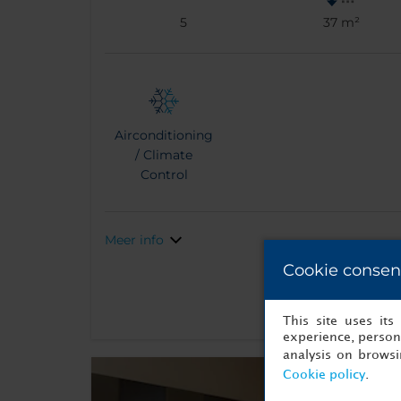
5
37 m²
Airconditioning
/ Climate
Control
Meer info
Cookie consen
This site uses it
experience, persona
analysis on brows
Cookie policy
.