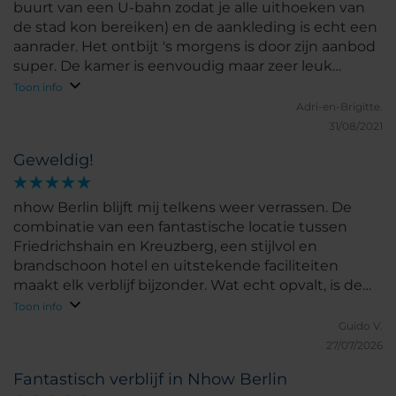
buurt van een U-bahn zodat je alle uithoeken van
de stad kon bereiken) en de aankleding is echt een
aanrader. Het ontbijt 's morgens is door zijn aanbod
super. De kamer is eenvoudig maar zeer leuk
ingericht, en schoon.
Toon info
Adri-en-Brigitte.
31/08/2021
Geweldig!
nhow Berlin blijft mij telkens weer verrassen. De
combinatie van een fantastische locatie tussen
Friedrichshain en Kreuzberg, een stijlvol en
brandschoon hotel en uitstekende faciliteiten
maakt elk verblijf bijzonder. Wat echt opvalt, is de
persoonlijke en professionele service. Van een
Toon info
warme ontvangst en een kamerupgrade tot de
Guido V.
aandacht van hotelmanager de heer Tietz: het team
27/07/2026
doet er alles aan om gasten zich welkom te laten
Fantastisch verblijf in Nhow Berlin
voelen. Dankzij de geweldige gastvrijheid, het