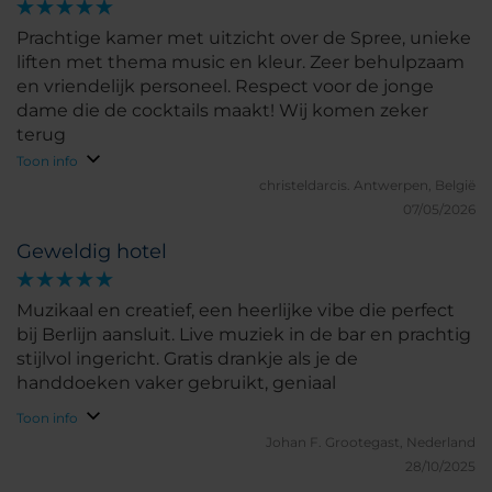
prachtige uitzicht en de perfecte bereikbaarheid is
dit voor mij een van de beste hotels in Berlijn. Ik
Prachtige kamer met uitzicht over de Spree, unieke
kom hier dan ook graag terug.
liften met thema music en kleur. Zeer behulpzaam
en vriendelijk personeel. Respect voor de jonge
dame die de cocktails maakt! Wij komen zeker
terug
Toon info
christeldarcis.
Antwerpen, België
07/05/2026
Geweldig hotel
Muzikaal en creatief, een heerlijke vibe die perfect
bij Berlijn aansluit. Live muziek in de bar en prachtig
stijlvol ingericht. Gratis drankje als je de
handdoeken vaker gebruikt, geniaal
Toon info
Johan F.
Grootegast, Nederland
28/10/2025