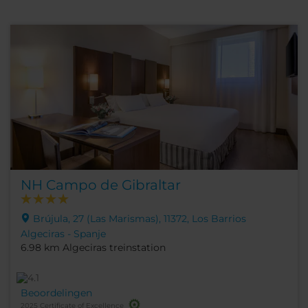
NH Campo de Gibraltar
Brújula, 27 (Las Marismas), 11372, Los Barrios
Algeciras - Spanje
6.98 km Algeciras treinstation
Beoordelingen
2025 Certificate of Excellence