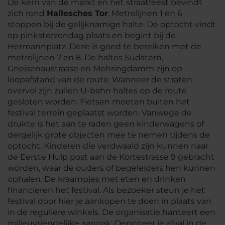
De kern van de markt en het straatfeest bevindt
zich rond
Hallesches Tor
. Metrolijnen 1 en 6
stoppen bij de gelijknamige halte. De optocht vindt
op pinksterzondag plaats en begint bij de
Hermannplatz. Deze is goed te bereiken met de
metrolijnen 7 en 8. De haltes Südstern,
Gneisenaustrasse en Mehringdamm zijn op
loopafstand van de route. Wanneer de straten
overvol zijn zullen U-bahn haltes op de route
gesloten worden. Fietsen moeten buiten het
festival terrein geplaatst worden. Vanwege de
drukte is het aan te raden geen kinderwagens of
dergelijk grote objecten mee te nemen tijdens de
optocht. Kinderen die verdwaald zijn kunnen naar
de Eerste Hulp post aan de Kortestrasse 9 gebracht
worden, waar de ouders of begeleiders hen kunnen
ophalen. De kraampjes met eten en drinken
financieren het festival. Als bezoeker steun je het
festival door hier je aankopen te doen in plaats van
in de reguliere winkels. De organisatie hanteert een
milieuvriendelijke aanpak: Deponeer je afval in de