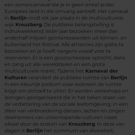
een zomercarnaval die je in geen enkel ander
Europees land in die omvang aantreft. Het carnaval
in
Berlijn
vindt elk jaar plaats in de multiculturele
wijk
Kreuzberg
. De publieke belangstelling is
indrukwekkend: Ieder jaar bezoeken meer dan
anderhalf miljoen geïnteresseerden uit binnen- en
buitenland het festival. Alle attracties zijn gratis te
bezoeken en je hoeft nergens vooraf voor te
reserveren. Er is een grootscheepse optocht, dans
en zang uit alle werelddelen en een grote
multiculturele markt. Tijdens het
Karneval der
Kulturen
verandert de publieke ruimte van
Berlijn
in een kleurrijk podium waar iedereen de ruimte
krijgt om zichzelf te uiten. Er worden workshops en
lezingen georganiseerd die in het teken staan van
de verbetering van de sociale leefomgeving. In een
sfeer van verbroedering dansen, lachen en zingen
deelnemers van uiteenlopende culturen naast
elkaar door de straten van
Kreuzberg
. In deze vier
dagen is
Berlijn
het summum van diversiteit,