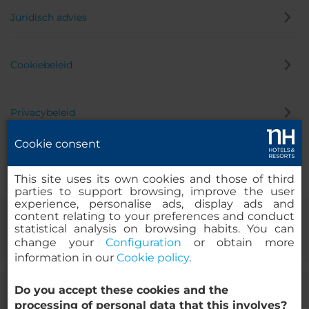
Juridisch advies
Cookiebeleid
Privacybeleid
Cookie consent
Klokkenluider
This site uses its own cookies and those of third
parties to support browsing, improve the user
experience, personalise ads, display ads and
content relating to your preferences and conduct
statistical analysis on browsing habits. You can
change your
Configuration
or obtain more
information in our
Cookie policy
.
Do you accept these cookies and the
© 2000-2026 MINOR HOTELS EUROPE & AMERICAS Santa Engracia
processing of personal data that this involves?