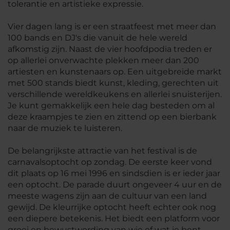
tolerantie en artistieke expressie.
Vier dagen lang is er een straatfeest met meer dan
100 bands en DJ's die vanuit de hele wereld
afkomstig zijn. Naast de vier hoofdpodia treden er
op allerlei onverwachte plekken meer dan 200
artiesten en kunstenaars op. Een uitgebreide markt
met 500 stands biedt kunst, kleding, gerechten uit
verschillende wereldkeukens en allerlei snuisterijen.
Je kunt gemakkelijk een hele dag besteden om al
deze kraampjes te zien en zittend op een bierbank
naar de muziek te luisteren.
De belangrijkste attractie van het festival is de
carnavalsoptocht op zondag. De eerste keer vond
dit plaats op 16 mei 1996 en sindsdien is er ieder jaar
een optocht. De parade duurt ongeveer 4 uur en de
meeste wagens zijn aan de cultuur van een land
gewijd. De kleurrijke optocht heeft echter ook nog
een diepere betekenis. Het biedt een platform voor
groei en bewustwording van wie of wat je bent.