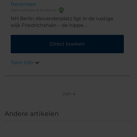
Recensies
2025 Certificate of Excellence
NH Berlin Alexanderplatz ligt in de rustige
wijk Friedrichshain – de hippe
kunstenaarswijk van Berlijn. Vlak bij een mooi
park en in de buurt van u een paar coffee
Direct boeken
shops en biertuinen
Toon info
van
4
Andere artikelen