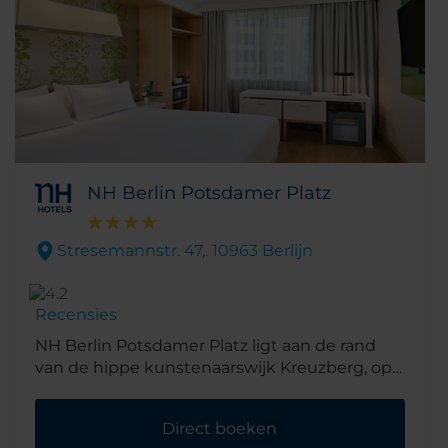
van de zon.
NH Berlin Potsdamer Platz
Stresemannstr. 47,. 10963 Berlijn
Recensies
NH Berlin Potsdamer Platz ligt aan de rand
van de hippe kunstenaarswijk Kreuzberg, op
loopafstand van het beroemde Berlijnse plein
waar het hotel zijn naam aan dankt. Na nog
Direct boeken
eens 10 minuten lopen bent u bij de