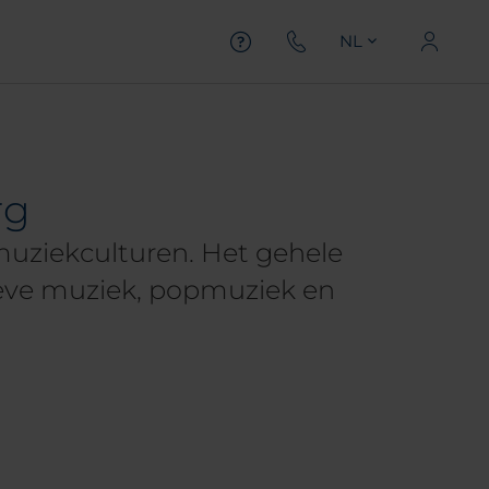
NL
rg
muziekculturen. Het gehele
tieve muziek, popmuziek en