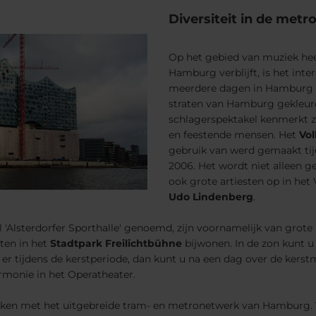
Diversiteit in de met
Op het gebied van muziek he
Hamburg verblijft, is het int
meerdere dagen in Hamburg bli
straten van Hamburg gekleurd 
schlagerspektakel kenmerkt z
en feestende mensen. Het
Vol
gebruik van werd gemaakt ti
2006. Het wordt niet alleen 
ook grote artiesten op in het
Udo Lindenberg
.
l 'Alsterdorfer Sporthalle' genoemd, zijn voornamelijk van grote
ten in het
Stadtpark Freilichtbühne
bijwonen. In de zon kunt u 
er tijdens de kerstperiode, dan kunt u na een dag over de kers
monie in het Operatheater.
iken met het uitgebreide tram- en metronetwerk van Hamburg. 