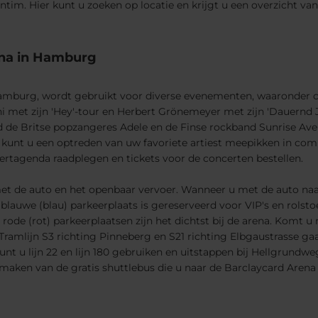
ntim. Hier kunt u zoeken op locatie en krijgt u een overzicht 
ena in Hamburg
mburg, wordt gebruikt voor diverse evenementen, waaronder con
met zijn 'Hey'-tour en Herbert Grönemeyer met zijn 'Dauernd Je
ld de Britse popzangeres Adele en de Finse rockband Sunrise Ave
kunt u een optreden van uw favoriete artiest meepikken in com
ertagenda raadplegen en tickets voor de concerten bestellen.
met de auto en het openbaar vervoer. Wanneer u met de auto naar
e blauwe (blau) parkeerplaats is gereserveerd voor VIP's en rolsto
en rode (rot) parkeerplaatsen zijn het dichtst bij de arena. Komt
amlijn S3 richting Pinneberg en S21 richting Elbgaustrasse gaan
unt u lijn 22 en lijn 180 gebruiken en uitstappen bij Hellgrundw
aken van de gratis shuttlebus die u naar de Barclaycard Arena