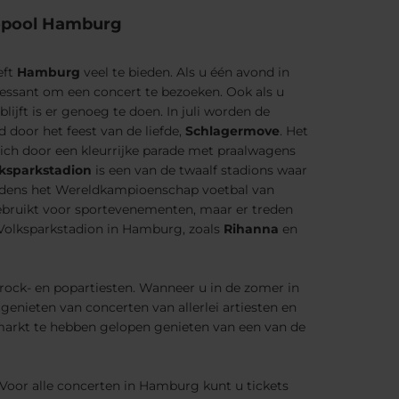
ropool Hamburg
eft
Hamburg
veel te bieden. Als u één avond in
eressant om een concert te bezoeken. Ook als u
jft is er genoeg te doen. In juli worden de
door het feest van de liefde,
Schlagermove
. Het
ich door een kleurrijke parade met praalwagens
ksparkstadion
is een van de twaalf stadions waar
jdens het Wereldkampioenschap voetbal van
gebruikt voor sportevenementen, maar er treden
 Volksparkstadion in Hamburg, zoals
Rihanna
en
 rock- en popartiesten. Wanneer u in de zomer in
genieten van concerten van allerlei artiesten en
tmarkt te hebben gelopen genieten van een van de
Voor alle concerten in Hamburg kunt u tickets