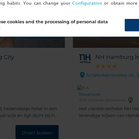
ing habits. You can change your
Configuration
or obtain more 
se cookies and the processing of personal data
?
 City
NH Hamburg M
Schäferkampsallee 49,.
Recensies
2025 Certificate of Excellence
d, hedendaags hotel in een
Het viersterrenhotel NH Ha
li-wijk en ligt dicht bij het
levendige wijken van Ham
tadscentrum en de
winkels van Hamburg zijn vl
 boottocht vanuit de
snel bereikbaar met de tre
Direct boeken
 en het Portugiesenviertel
loopafstand nodigt de leve