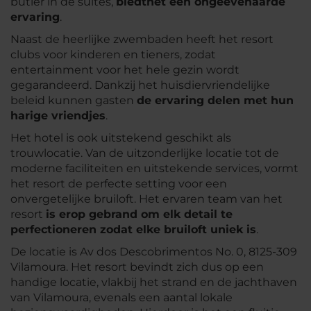
butler in de suites,
biedt
het een ongeëvenaarde
ervaring
.
Naast de heerlijke zwembaden heeft het resort
clubs voor kinderen en tieners, zodat
entertainment voor het hele gezin wordt
gegarandeerd. Dankzij het huisdiervriendelijke
beleid kunnen gasten
de ervaring delen met hun
harige vriendjes
.
Het hotel is ook uitstekend geschikt als
trouwlocatie. Van de uitzonderlijke locatie tot de
moderne faciliteiten en uitstekende services, vormt
het resort de perfecte setting voor een
onvergetelijke bruiloft. Het ervaren team van het
resort
is erop gebrand om elk detail te
perfectioneren zodat elke bruiloft uniek is
.
De locatie is Av dos Descobrimentos No. 0, 8125-309
Vilamoura. Het resort bevindt zich dus op een
handige locatie, vlakbij het strand en de jachthaven
van Vilamoura, evenals een aantal lokale