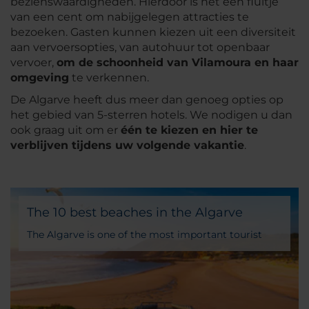
bezienswaardigheden. Hierdoor is het een fluitje
van een cent om nabijgelegen attracties te
bezoeken. Gasten kunnen kiezen uit een diversiteit
aan vervoersopties, van autohuur tot openbaar
vervoer,
om de schoonheid van Vilamoura en haar
omgeving
te verkennen.
De Algarve heeft dus meer dan genoeg opties op
het gebied van 5-sterren hotels. We nodigen u dan
ook graag uit om er
één te kiezen en hier te
verblijven tijdens uw volgende vakantie
.
The 10 best beaches in the Algarve
The Algarve is one of the most important tourist
destinations in Portugal. This region in the south of
the country has a large stretch of coastline, and its
most representative city is Faro. But what really
makes people fall in love with it are its sands.
Discover the best beaches in the Algarve with our