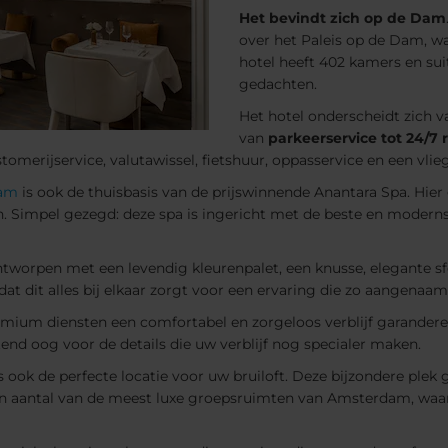
Het bevindt zich op de Dam
over het Paleis op de Dam, w
hotel heeft 402 kamers en sui
gedachten.
Het hotel onderscheidt zich v
van
parkeerservice tot 24/7
stomerijservice, valutawissel, fietshuur, oppasservice en een vli
dam
is ook de thuisbasis van de prijswinnende Anantara Spa. Hie
. Simpel gezegd: deze spa is ingericht met de beste en modern
ntworpen met een levendig kleurenpalet, een knusse, elegante s
 dat dit alles bij elkaar zorgt voor een ervaring die zo aangenaam
emium diensten een comfortabel en zorgeloos verblijf garandere
nd oog voor de details die uw verblijf nog specialer maken.
ook de perfecte locatie voor uw bruiloft. Deze bijzondere plek
een aantal van de meest luxe groepsruimten van Amsterdam, waar