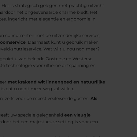
. Het is strategisch gelegen met prachtig uitzicht
aardoor het ongeëvenaarde charme biedt. Het
tes, ingericht met elegantie en ergonomie in
an concurrenten met de uitzonderlijke services,
 roomservice
. Daarnaast kunt u gebruik maken
egveld-shuttleservice. Wat wilt u nou nog meer?
r geniet u van helende Oosterse en Westerse
ste technologie voor ultieme ontspanning en
feer
met krakend wit linnengoed en natuurlijke
 is dat u nooit meer weg zal willen.
n, zelfs voor de meest veeleisende gasten.
Als
 geeft uw speciale gelegenheid
een vleugje
door het een majestueuze setting is voor een