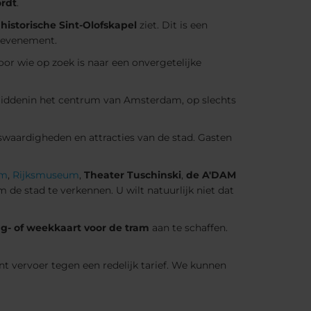
ordt
.
historische Sint-Olofskapel
ziet. Dit is een
l evenement.
r wie op zoek is naar een onvergetelijke
, middenin het centrum van Amsterdam, op slechts
swaardigheden en attracties van de stad. Gasten
um
,
Rijksmuseum
,
Theater Tuschinski
,
de A'DAM
de stad te verkennen. U wilt natuurlijk niet dat
g- of weekkaart voor de tram
aan te schaffen.
nt vervoer tegen een redelijk tarief. We kunnen