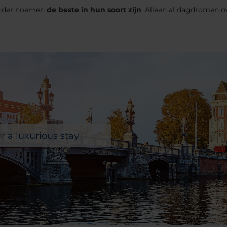
eronder noemen
de beste in hun soort zijn
. Alleen al dagdromen ov
r a luxurious stay