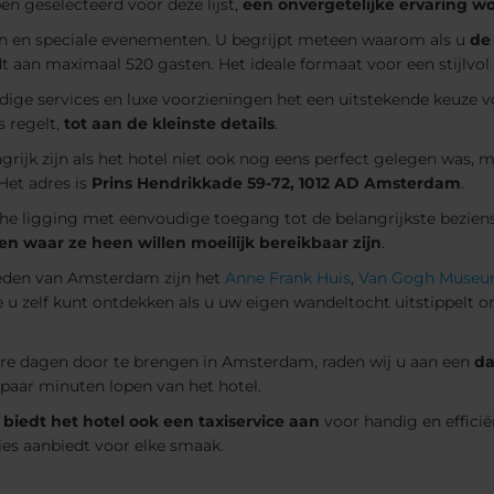
en geselecteerd voor deze lijst,
een onvergetelijke ervaring w
ften en speciale evenementen. U begrijpt meteen waarom als u
de 
edt aan maximaal 520 gasten. Het ideale formaat voor een stijlvo
 services en luxe voorzieningen het een uitstekende keuze voo
s regelt,
tot aan de kleinste details
.
grijk zijn als het hotel niet ook nog eens perfect gelegen was
Het adres is
Prins Hendrikkade 59-72, 1012 AD Amsterdam
.
che ligging met eenvoudige toegang tot de belangrijkste bezien
en waar ze heen willen moeilijk bereikbaar zijn
.
heden van Amsterdam zijn het
Anne Frank Huis
,
Van Gogh Muse
 zelf kunt ontdekken als u uw eigen wandeltocht uitstippelt om 
re dagen door te brengen in Amsterdam, raden wij u aan een
da
paar minuten lopen van het hotel.
r
biedt het hotel ook een taxiservice aan
voor handig en efficië
ies aanbiedt voor elke smaak.