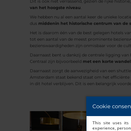
Dit is ook niet verrassend, gezien de rijke histor
van het hoogste niveau
.
We hebben nu al een aantal keer de unieke locati
dus
middenin het historische centrum van de 
Het is daarom één van de best gelegen hotels va
tot een aantal van de meest prominente beziens
bezienswaardigheden zijn onmisbaar voor de cultu
Daarnaast bent u dankzij de centrale ligging va
Centraal zijn bijvoorbeeld
met een korte wandelin
Daarnaast zorgt de aanwezigheid van een shuttles
Amsterdam staat bekend staat om het efficiënte o
in dit hotel verblijven. Dit is een belangrijk vo
Cookie consen
This site uses it
experience, persona