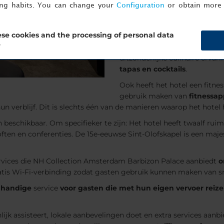
ing habits. You can change your
Configuration
or obtain more 
centrum van Amsterdam.
Met de 5-sterrenstatus biedt
se cookies and the processing of personal data
hoogwaardige services die vo
?
bijvoorbeeld services als toe
uitzonderlijke culinaire erva
tapas en cocktails
.
Ook heeft het hotel een fitne
gebruik maken van
fitnessa
un verblijf. Dit is slechts één van de manieren waarop het hotel 
 beschikbaar. Om specifieker te zijn: Het hotel heeft twaalf rui
loften en conferenties. De 15e-eeuwse Sint-Olofskapel is een maj
rvices die NH Collection Amsterdam Barbizon Palace aanbiedt
o
tis Wi-Fi-verbinding zodat gasten gebruik kunnen maken van snel
n
handige
service
voor gasten die met hun eigen vervoer reiz
nlijk assisteert, lokale aanbevelingen doet en extra services aanb