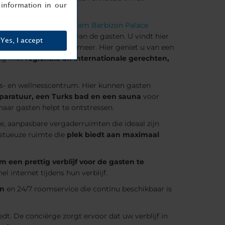
information in our
NH Collection Amsterdam Barbizon Palace
ldoen aan de wensen van de gasten. U vindt hier
Yes, I accept
gang tot restaurant Vermeer. Hier geniet u van een
ring met
regionale en internationale gerechten,
ss- en wellnesscentrum. Hier kunnen gasten
pparatuur, een Turks bad en een sauna
voor
haar gasten helpt te ontstressen.
me, aanpasbare vergaderruimten die ideaal zijn
estueuze ruimte die
plek biedt aan maximaal
m een prettig verblijf voor de gasten te
 internet tijdens hun verblijf.
en
en 24/7 roomservice die continu beschikbaar is
iedt. De conciërge zorgt ervoor dat uw verblijf in