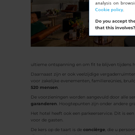
analysis on brows
Cookie policy
.
Do you accept the
that this involves
ultieme ontspanning en om fit te blijven tijdens h
Daarnaast zijn er ook veelzijdige vergaderruimten
voor zakelijke evenementen, familiereünies, brui
520 mensen
.
De voorzieningen worden aangevuld door alle se
garanderen
. Hoogtepunten zijn onder andere gra
Het hotel heeft ook een parkeerservice. Dit is ee
voor de gasten.
De kers op de taart is de
conciërge
, die u persoo