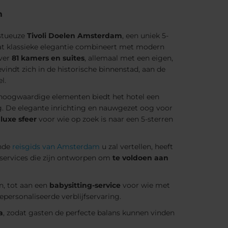
m
stueuze
Tivoli Doelen Amsterdam
, een uniek 5-
at klassieke elegantie combineert met modern
over
81 kamers en suites
, allemaal met een eigen,
evindt zich in de historische binnenstad, aan de
l.
hoogwaardige elementen biedt het hotel een
ing. De elegante inrichting en nauwgezet oog voor
luxe sfeer
voor wie op zoek is naar een 5-sterren
ende
reisgids van Amsterdam
u zal vertellen, heeft
 services die zijn ontworpen om
te voldoen aan
n, tot aan een
babysitting-service
voor wie met
personaliseerde verblijfservaring.
a
, zodat gasten de perfecte balans kunnen vinden