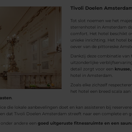
Tivoli Doelen Amsterda
Tot slot noemen we het maje
sterrenhotel in Amsterdam d
comfort. Het hotel beschikt 
unieke inrichting. Het hotel b
oever van de pittoreske Amste
Dankzij deze combinatie van 
uitzonderlijke verblijfservar
detail zorgt voor een
knusse, 
hotel in Amsterdam.
Zoals elke zichzelf respecter
het hotel een breed scala aan
gasten
.
ce die lokale aanbevelingen doet en kan assisteren bij reservere
ren dat Tivoli Doelen Amsterdam streeft naar een complete en ge
n onder andere een
goed uitgeruste fitnessruimte en een saun