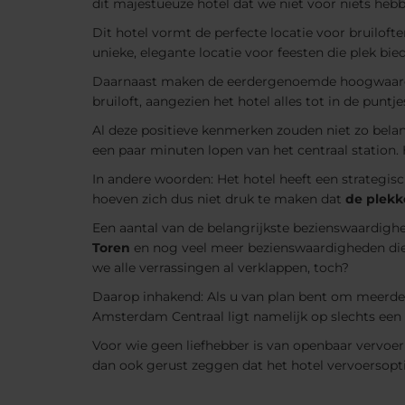
dit majestueuze hotel dat we niet voor niets hebb
Dit hotel vormt de perfecte locatie voor bruilo
unieke, elegante locatie voor feesten die plek bi
Daarnaast maken de eerdergenoemde hoogwaardige
bruiloft, aangezien het hotel alles tot in de puntje
Al deze positieve kenmerken zouden niet zo belan
een paar minuten lopen van het centraal station. 
In andere woorden: Het hotel heeft een strategis
hoeven zich dus niet druk te maken dat
de plekk
Een aantal van de belangrijkste bezienswaardig
Toren
en nog veel meer bezienswaardigheden die u
we alle verrassingen al verklappen, toch?
Daarop inhakend: Als u van plan bent om meerde
Amsterdam Centraal ligt namelijk op slechts een 
Voor wie geen liefhebber is van openbaar vervoe
dan ook gerust zeggen dat het hotel vervoersopt