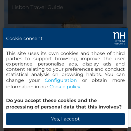
Lisbon Travel Guide
Cookie consent
This site uses its own cookies and those of third
parties to support browsing, improve the user
experience, personalise ads, display ads and
content relating to your preferences and conduct
statistical analysis on browsing habits. You can
change your
Configuration
or obtain more
information in our
Cookie policy
.
Hamburg Travel Guide
Do you accept these cookies and the
processing of personal data that this involves?
Yes, I accept