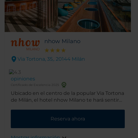
nhow Milano
Via Tortona, 35,. 20144 Milán
opiniones
Certificado de Excelencia 2025
Ubicado en el centro de la popular Via Tortona
de Milán, el hotel nhow Milano te hará sentir
como en casa. Es un hotel tan artístico como
cosmopolita, ideal para descubrir todo lo que
Reserva ahora
el distrito del diseño tiene para ofrecer.
Mostrar información