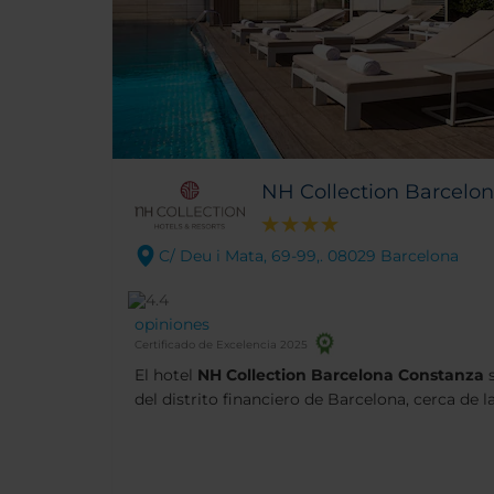
NH Collection Barcelo
C/ Deu i Mata, 69-99,. 08029 Barcelona
opiniones
Certificado de Excelencia 2025
El hotel
NH Collection Barcelona Constanza
s
del distrito financiero de Barcelona, cerca de 
centro comercial L'illa. En los alrededores encontrará una gran variedad
de bares y restaurantes y lo mejor, el centro de
15 minutos. El edificio es en sí mismo una obra de arte creada por el