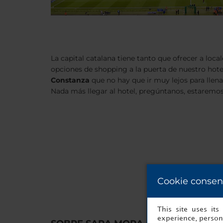
La capital catalana tiene tanto que ofrecer a local
opciones de shopping a la puerta de nuestro hot
Constanza
que no hay que ir muy lejos para llena
Nada más llegar al hotel, pregúntanos, estaremos
Cookie consen
This site uses it
experience, persona