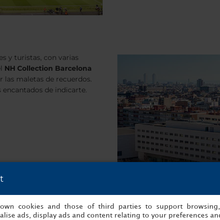
es y turistas, con varias
el
NH Collection Barcelona
r las maletas de recuerdos.
 encantados de indicarte.
t
s own cookies and those of third parties to support browsing
lise ads, display ads and content relating to your preferences and