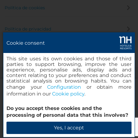
Política de cookies
Política de privacidad
Cookie consent
Canal de denuncias
This site uses its own cookies and those of third
parties to support browsing, improve the user
experience, personalise ads, display ads and
content relating to your preferences and conduct
statistical analysis on browsing habits. You can
change your
Configuration
or obtain more
information in our
Cookie policy
.
NH Collection León Plaza Mayor
Do you accept these cookies and the
© 2000-2026 MINOR HOTELS EUROPE & AMERICAS Santa Engracia,
processing of personal data that this involves?
120. 28003 Madrid, España
Verificar disponibilidad
Yes, I accept