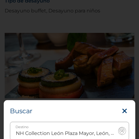
Tipo de desayuno
Desayuno buffet, Desayuno para niños
NH Collection León Plaza Mayor Restaurante
Buscar
El restaurante del hotel ofrece un ambiente
apacible y relajante donde podrás disfrutar de un
Destino
desayuno buffet recién preparado todas las
mañanas, almuerzo y cena todos los días. El