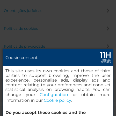
Orientações jurídicas
Política de cookies
Política de privacidade
Cookie consent
Canal de denúncia
This site uses its own cookies and those of third
parties to support browsing, improve the user
experience, personalise ads, display ads and
content relating to your preferences and conduct
statistical analysis on browsing habits. You can
change your
Configuration
or obtain more
information in our
Cookie policy
.
Do you accept these cookies and the