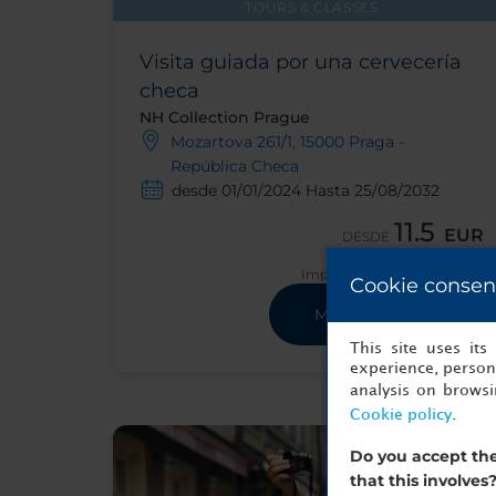
TOURS & CLASSES
Visita guiada por una cervecería
checa
NH Collection Prague
Mozartova 261/1, 15000 Praga -
República Checa
desde 01/01/2024 Hasta 25/08/2032
11.5
EUR
DESDE
Impuestos y tasas incluidas
Cookie consen
Mostrar detalles
This site uses it
experience, persona
analysis on brows
Cookie policy
.
Do you accept the
that this involves