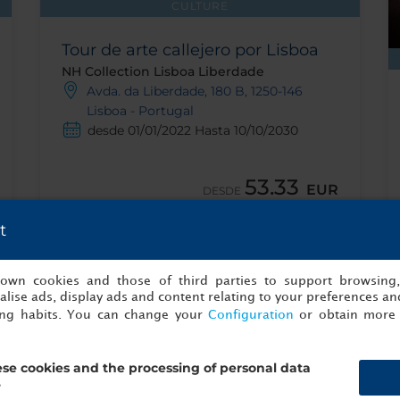
CULTURE
Tour de arte callejero por Lisboa
NH Collection Lisboa Liberdade
Avda. da Liberdade, 180 B, 1250-146
Lisboa - Portugal
desde 01/01/2022 Hasta 10/10/2030
53.33
EUR
DESDE
Impuestos y tasas incluidas
t
Mostrar detalles
s own cookies and those of third parties to support browsing
lise ads, display ads and content relating to your preferences and
ing habits. You can change your
Configuration
or obtain more 
se cookies and the processing of personal data
?