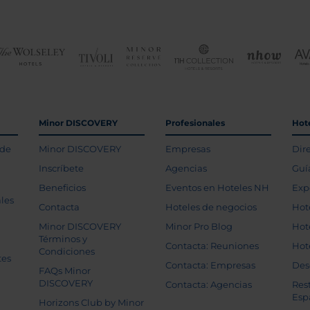
Minor DISCOVERY
Profesionales
Hot
 de
Minor DISCOVERY
Empresas
Dir
Inscríbete
Agencias
Guí
Beneficios
Eventos en Hoteles NH
Exp
les
Contacta
Hoteles de negocios
Hot
Minor DISCOVERY
Minor Pro Blog
Hot
Términos y
Contacta: Reuniones
Hot
Condiciones
tes
Contacta: Empresas
Des
FAQs Minor
DISCOVERY
Contacta: Agencias
Res
Esp
Horizons Club by Minor