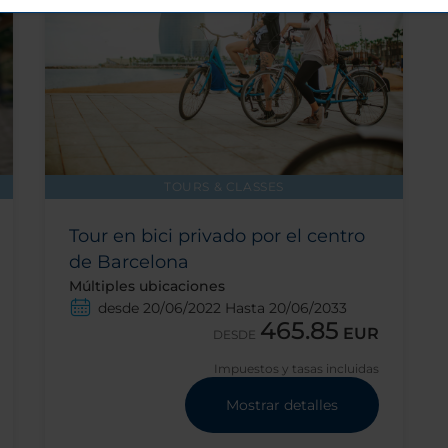
TOURS & CLASSES
Tour en bici privado por el centro
de Barcelona
Múltiples ubicaciones
desde 20/06/2022 Hasta 20/06/2033
465.85
EUR
DESDE
Impuestos y tasas incluidas
Mostrar detalles