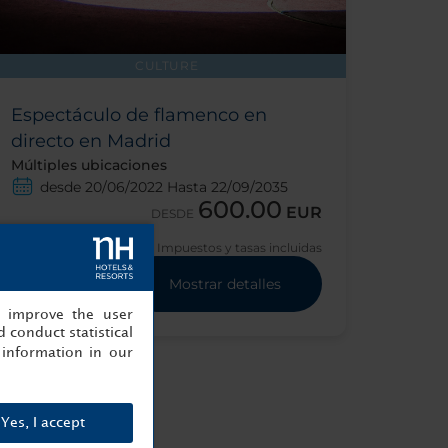
CULTURE
Espectáculo de flamenco en
directo en Madrid
Múltiples ubicaciones
desde 20/06/2022 Hasta 22/09/2035
600.00
EUR
DESDE
Impuestos y tasas incluidas
Mostrar detalles
, improve the user
 conduct statistical
information in our
Yes, I accept