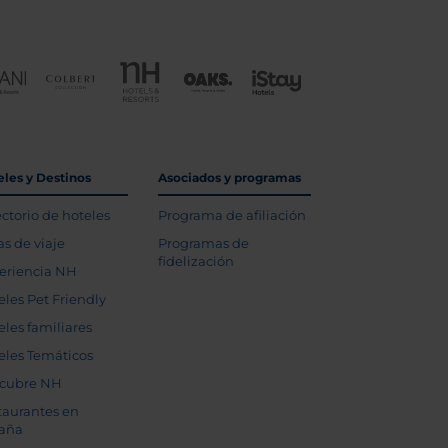
eles y Destinos
Asociados y programas
ectorio de hoteles
Programa de afiliación
as de viaje
Programas de
fidelización
eriencia NH
eles Pet Friendly
eles familiares
eles Temáticos
cubre NH
taurantes en
aña