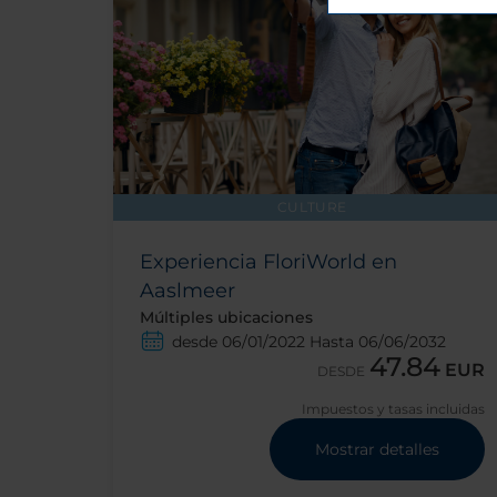
CULTURE
Experiencia FloriWorld en
Aaslmeer
Múltiples ubicaciones
desde 06/01/2022 Hasta 06/06/2032
47.84
EUR
DESDE
Impuestos y tasas incluidas
Mostrar detalles