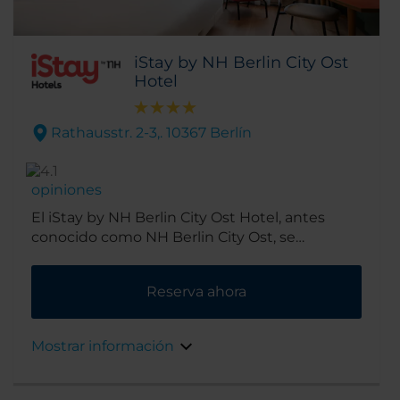
iStay by NH Berlin City Ost
Hotel
Rathausstr. 2-3,. 10367 Berlín
opiniones
El iStay by NH Berlin City Ost Hotel, antes
conocido como NH Berlin City Ost, se
encuentra en el tranquilo barrio residencial de
Lichtenberg. Ofrece comodidad esencial, un
Reserva ahora
servicio impecable y una experiencia digital
sencilla a los viajeros modernos que saben lo
que quieren. Está ubicado a unos 3 km del
Mostrar información
centro de la ciudad y, gracias a su excelente
red de transporte, puedes llegar en muy poco
tiempo al centro de la ciudad para empezar tu