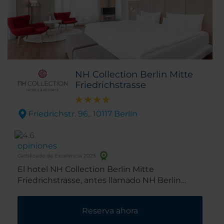
NH Collection Berlin Mitte
Friedrichstrasse
Friedrichstr. 96,. 10117 Berlín
opiniones
Certificado de Excelencia 2025
El hotel NH Collection Berlin Mitte
Friedrichstrasse, antes llamado NH Berlin
Friedrichstrasse, tiene un emplazamiento
privilegiado en la famosa calle
Reserva ahora
Friedrichstrasse, cerca de los lugares de