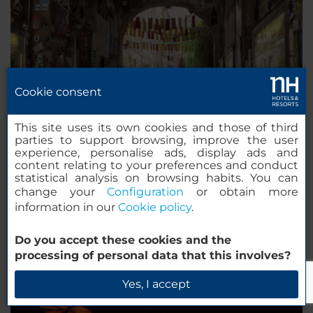
Cookie consent
This site uses its own cookies and those of third
parties to support browsing, improve the user
experience, personalise ads, display ads and
Hackesche Höfe: los patios del barrio judío de
content relating to your preferences and conduct
Berlin
statistical analysis on browsing habits. You can
change your
Configuration
or obtain more
Hackesche Höfe
se traduce literalmente al español
information in our
Cookie policy
.
como los patios de Hackesche, y eso es
exactamente lo que son, ocho patios conectados
Do you accept these cookies and the
unos con otros mediante arcos y pequeños túneles.
processing of personal data that this involves?
Yes, I accept