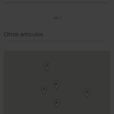
Farringdon.
de
1
Otros artículos