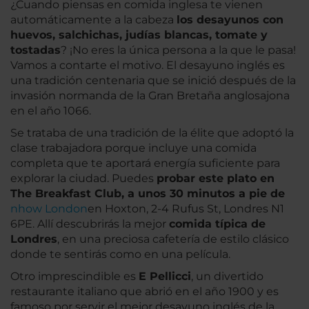
¿Cuando piensas en comida inglesa te vienen
automáticamente a la cabeza
los desayunos con
huevos, salchichas, judías blancas, tomate y
tostadas
? ¡No eres la única persona a la que le pasa!
Vamos a contarte el motivo. El desayuno inglés es
una tradición centenaria que se inició después de la
invasión normanda de la Gran Bretaña anglosajona
en el año 1066.
Se trataba de una tradición de la élite que adoptó la
clase trabajadora porque incluye una comida
completa que te aportará energía suficiente para
explorar la ciudad. Puedes
probar este plato en
The Breakfast Club, a unos 30 minutos a pie de
nhow London
en Hoxton, 2-4 Rufus St, Londres N1
6PE. Allí descubrirás la mejor
comida típica de
Londres
, en una preciosa cafetería de estilo clásico
donde te sentirás como en una película.
Otro imprescindible es
E Pellicci
, un divertido
restaurante italiano que abrió en el año 1900 y es
famoso por servir el mejor desayuno inglés de la