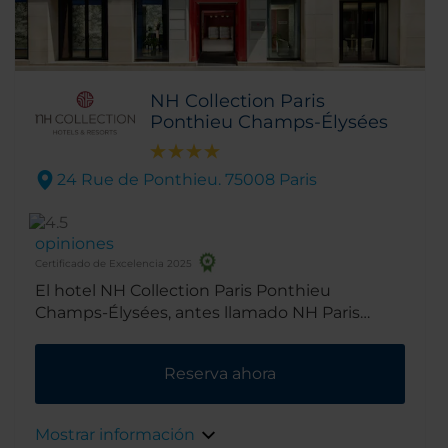
NH Collection Paris
Ponthieu Champs-Élysées
24 Rue de Ponthieu. 75008 Paris
opiniones
Certificado de Excelencia 2025
El hotel NH Collection Paris Ponthieu
Champs-Élysées, antes llamado NH Paris
Champs-Élysées Hotel, se encuentra en el
distrito 8, un barrio chic donde se concentran
Reserva ahora
muchos de los destinos de compras y lugares
de interés cultural imprescindibles de París.
Gracias a la excelente ubicación del hotel,
Mostrar información
descubrirás que tienes a poca distancia a pie