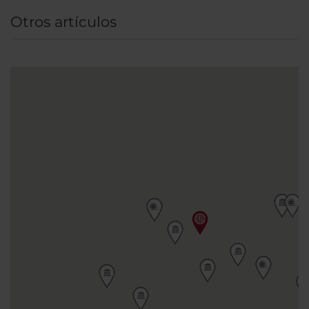
Louvre y los jardines de las Tullerías, la plaza
Otros artículos
Vendôme o el Sagrado Corazón se encuentran
a 30 minutos a pie.