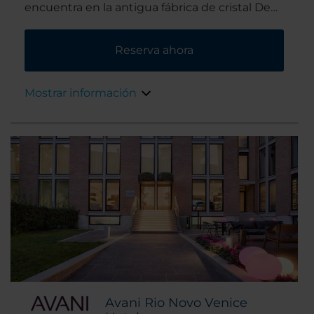
encuentra en la antigua fábrica de cristal De
Majo, en la histórica isla de Murano, en plena
Laguna de Venecia. Llegarás al centro de
Reserva ahora
Venecia tras un corto trayecto en vaporetto
(barcazas de transporte público por los
canales).
Mostrar información
Avani Rio Novo Venice