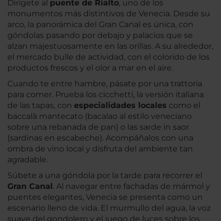
Dirígete al
puente de Rialto
, uno de los
monumentos más distintivos de Venecia. Desde su
arco, la panorámica del Gran Canal es única, con
góndolas pasando por debajo y palacios que se
alzan majestuosamente en las orillas. A su alrededor,
el mercado bulle de actividad, con el colorido de los
productos frescos y el olor a mar en el aire.
Cuando te entre hambre, pásate por una trattoria
para comer. Prueba los cicchetti, la versión italiana
de las tapas, con
especialidades locales
como el
baccalà mantecato (bacalao al estilo veneciano
sobre una rebanada de pan) o las sarde in saor
(sardinas en escabeche). Acompáñalos con una
ombra de vino local y disfruta del ambiente tan
agradable.
Súbete a una góndola por la tarde para recorrer el
Gran Canal
. Al navegar entre fachadas de mármol y
puentes elegantes, Venecia se presenta como un
escenario lleno de vida. El murmullo del agua, la voz
suave del gondolero y el juego de luces sobre los