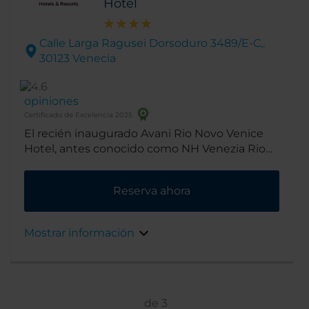
Hotel
Calle Larga Ragusei Dorsoduro 3489/E-C,.
30123 Venecia
opiniones
Certificado de Excelencia 2025
El recién inaugurado Avani Rio Novo Venice
Hotel, antes conocido como NH Venezia Rio
Novo, es un hotel moderno que se encuentra
en pleno centro del barrio de Dorsoduro,
Reserva ahora
conocido por mostrar la "verdadera Venecia" y
estar repleto de restaurantes, tiendas y
boutiques de artesanía, además de albergar
Mostrar información
importantes edificios como la universidad Ca'
Foscari o la colección Peggy Guggenheim.
de
3