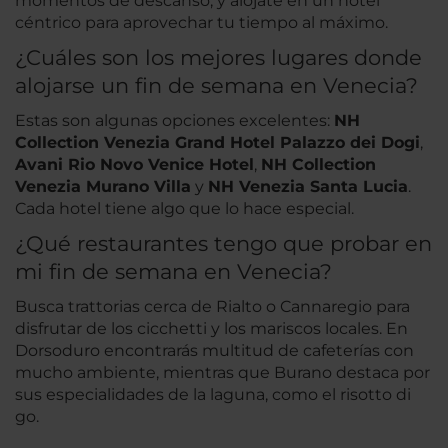
momentos de descanso, y alójate en un hotel
céntrico para aprovechar tu tiempo al máximo.
¿Cuáles son los mejores lugares donde
alojarse un fin de semana en Venecia?
Estas son algunas opciones excelentes:
NH
Collection Venezia Grand Hotel Palazzo dei Dogi
,
Avani Rio Novo Venice Hotel
,
NH Collection
Venezia Murano Villa
y
NH Venezia Santa Lucia
.
Cada hotel tiene algo que lo hace especial.
¿Qué restaurantes tengo que probar en
mi fin de semana en Venecia?
Busca trattorias cerca de Rialto o Cannaregio para
disfrutar de los cicchetti y los mariscos locales. En
Dorsoduro encontrarás multitud de cafeterías con
mucho ambiente, mientras que Burano destaca por
sus especialidades de la laguna, como el risotto di
go.