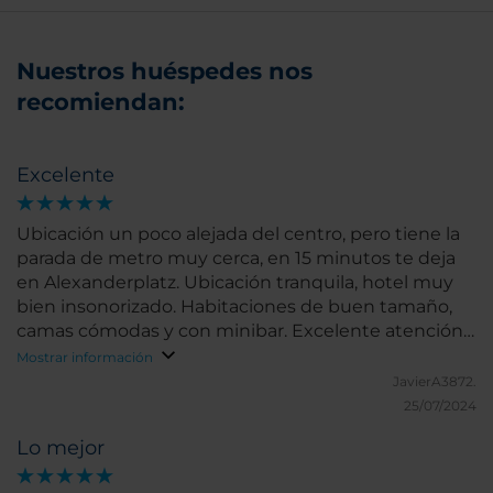
Nuestros huéspedes nos
recomiendan:
Excelente
Ubicación un poco alejada del centro, pero tiene la
parada de metro muy cerca, en 15 minutos te deja
en Alexanderplatz. Ubicación tranquila, hotel muy
bien insonorizado. Habitaciones de buen tamaño,
camas cómodas y con minibar. Excelente atención.
Hay dos supermercados muy cerca, uno de los
Mostrar información
cuales abre hasta las 12 p.m., muy conveniente para
JavierA3872.
algun apuro.
25/07/2024
Lo mejor