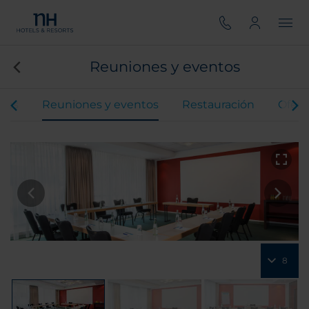
Reuniones y eventos
ones
Reuniones y eventos
Restauración
Ofert
8