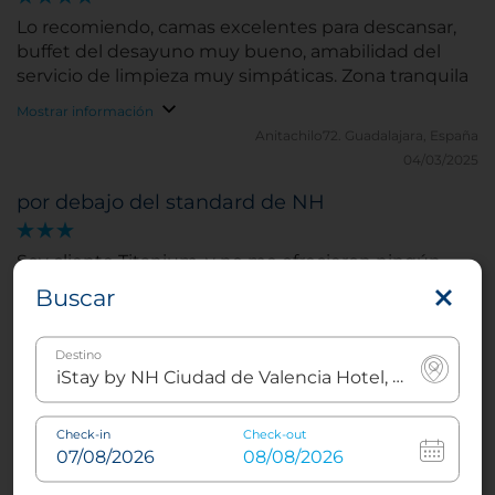
Lo recomiendo, camas excelentes para descansar,
buffet del desayuno muy bueno, amabilidad del
servicio de limpieza muy simpáticas. Zona tranquila
Mostrar información
Anitachilo72.
Guadalajara, España
04/03/2025
por debajo del standard de NH
Soy cliente Titanium, y no me ofrecieron ningún
upgrade. Lo solicite y me dijeron que no disponian
Buscar
de habitaciones superiores a la mia, cuando si
disponian de Junio suite.
Destino
Mostrar información
marianoperucha.
Madrid, España
01/07/2025
Check-in
Check-out
Buen servicio pero habitaciones sin mucha
ventilacion