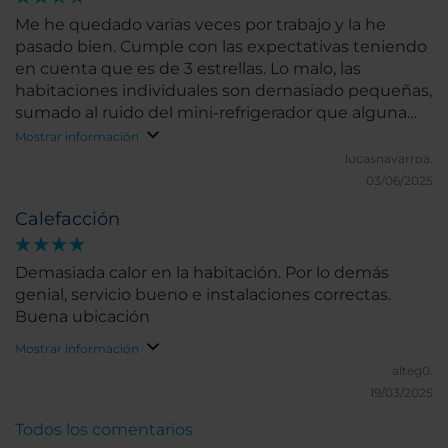
Me he quedado varias veces por trabajo y la he
pasado bien. Cumple con las expectativas teniendo
en cuenta que es de 3 estrellas. Lo malo, las
habitaciones individuales son demasiado pequeñas,
sumado al ruido del mini-refrigerador que alguna
vez me ha despertado de noche. Pero las
Mostrar información
habitaciones dobles están muy bien. En los baños
lucasnavarroa.
habría que repasar la limpieza de los conductos de
03/06/2025
ventilación. Suma puntos positivos que tengan una
Calefacción
política de no tener problemas con que traigas
comida del exterior.
Demasiada calor en la habitación. Por lo demás
genial, servicio bueno e instalaciones correctas.
Buena ubicación
Mostrar información
alteg0.
19/03/2025
Todos los comentarios