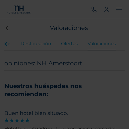
Valoraciones
entos
Restauración
Ofertas
Valoraciones
opiniones: NH Amersfoort
Nuestros huéspedes nos
recomiendan:
Buen hotel bien situado.
Hotel bien situado junto a la estación y cerca del