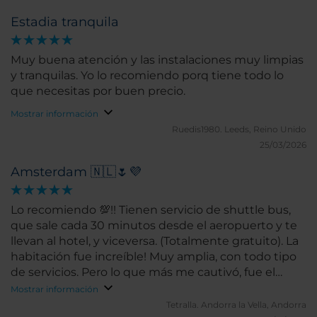
Estadia tranquila
Muy buena atención y las instalaciones muy limpias
y tranquilas. Yo lo recomiendo porq tiene todo lo
que necesitas por buen precio.
Mostrar información
Ruedis1980.
Leeds, Reino Unido
25/03/2026
Amsterdam 🇳🇱🌷💜
Lo recomiendo 💯!! Tienen servicio de shuttle bus,
que sale cada 30 minutos desde el aeropuerto y te
llevan al hotel, y viceversa. (Totalmente gratuito). La
habitación fue increíble! Muy amplia, con todo tipo
de servicios. Pero lo que más me cautivó, fue el
baño. Disponía de bañera y ducha 🤩🫶🏾.
Mostrar información
Espectacular!
Tetralla.
Andorra la Vella, Andorra