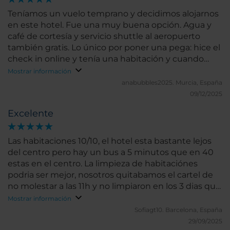
Teníamos un vuelo temprano y decidimos alojarnos
en este hotel. Fue una muy buena opción. Agua y
café de cortesía y servicio shuttle al aeropuerto
también gratis. Lo único por poner una pega: hice el
check in online y tenía una habitación y cuando
llegué me cambiaron a otra, por lo que no entiendo
Mostrar información
porque me pidieron por email hacer el check in.
anabubbles2025.
Murcia, España
09/12/2025
Excelente
Las habitaciones 10/10, el hotel esta bastante lejos
del centro pero hay un bus a 5 minutos que en 40
estas en el centro. La limpieza de habitaciónes
podria ser mejor, nosotros quitabamos el cartel de
no molestar a las 11h y no limpiaron en los 3 dias que
estuvimos... ni toallas ni nada. Lo demas todo
Mostrar información
perfecto, el trato al cliente 10/10.
Sofiagt10.
Barcelona, España
29/09/2025