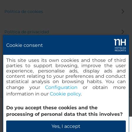
Política de cookies
Política de privacidad
Cookie consent
Canal de denuncias
This site uses its own cookies and those of third
parties to support browsing, improve the user
experience, personalise ads, display ads and
content relating to your preferences and conduct
statistical analysis on browsing habits. You can
change your
Configuration
or obtain more
information in our
Cookie policy
.
NH Andorra La Vella
Do you accept these cookies and the
© 2000-2026 MINOR HOTELS EUROPE & AMERICAS Santa Engracia,
processing of personal data that this involves?
120. 28003 Madrid, España
Verificar disponibilidad
Yes, I accept