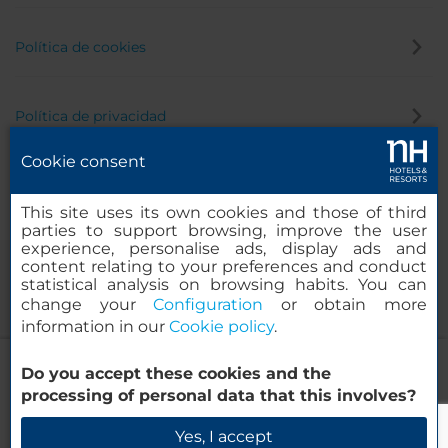
Política de cookies
Política de privacidad
Cookie consent
Canal de denuncias
This site uses its own cookies and those of third
parties to support browsing, improve the user
experience, personalise ads, display ads and
content relating to your preferences and conduct
statistical analysis on browsing habits. You can
change your
Configuration
or obtain more
information in our
Cookie policy
.
NH Barcelona Eixample
Do you accept these cookies and the
© 2000-2026 MINOR HOTELS EUROPE & AMERICAS Santa Engracia,
processing of personal data that this involves?
120. 28003 Madrid, España
Verificar disponibilidad
Yes, I accept