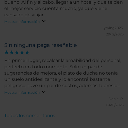
bueno. Al fin y al cabo, llegar a un hotel y que te den
el mejor servicio cuenta mucho, ya que viene
cansado de viajar.
Mostrar información
yrving2025.
29/12/2025
Sin ninguna pega reseñable
En primer lugar, recalcar la amabilidad del personal,
perfecto en todo momento. Solo un par de
sugerencias de mejora, el plato de ducha no tenía
un suelo antideslizante y lo encontré bastante
peligroso, tuve un par de sustos, además la presión
del agua era bastante floja, pero esto puede que no
Mostrar información
tenga nada que ver con el propio hotel. Y por
Daniel P.
último, el frigorífico del mueble bar apenas enfriaba,
04/11/2025
quise consumir un refresco, pero estaba tibio, por lo
Todos los comentarios
que lo deje ahí, recomiendo revisar las temperaturas
de estos. Son pequeñas tonterías fácilmente