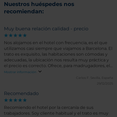
Nuestros huéspedes nos
recomiendan:
Muy buena relación calidad - precio
Nos alojamos en el hotel con frecuencia, es el que
utilizamos casi siempre que viajamos a Barcelona. El
trato es exquisito, las habitaciones son cómodas y
adecuadas, la ubicación nos resulta muy práctica y
el precio es correcto. Ofrece, para madrugadores, el
hotel, como otros NH un servicio de café muy
Mostrar información
agradable.
Carlos F.
Sevilla, España
29/12/2025
Recomendado
Recomiendo el hotel por la cercanía de sus
trabajadores. Soy cliente habitual y el trato es muy