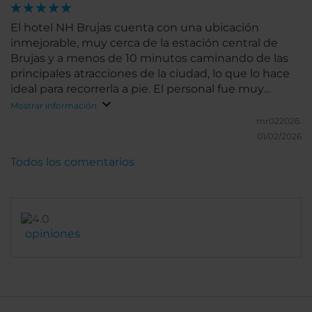
El hotel NH Brujas cuenta con una ubicación
inmejorable, muy cerca de la estación central de
Brujas y a menos de 10 minutos caminando de las
principales atracciones de la ciudad, lo que lo hace
ideal para recorrerla a pie. El personal fue muy
amable y comprensivo, varios de ellos hablaban
Mostrar información
español, lo que me hizo sentir mucho más cómodo
mr022026.
durante la estancia. La habitación era muy
01/02/2026
espaciosa, con camas realmente cómodas, lo que
Todos los comentarios
permitió un excelente descanso. Sin duda, un hotel
al que volvería y que recomiendo totalmente.
opiniones