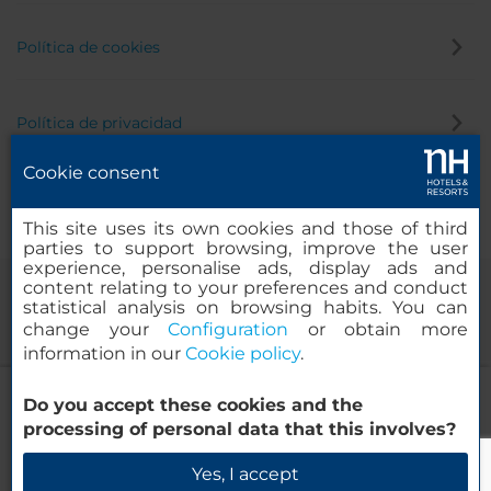
Política de cookies
Política de privacidad
Cookie consent
Canal de denuncias
This site uses its own cookies and those of third
parties to support browsing, improve the user
experience, personalise ads, display ads and
content relating to your preferences and conduct
statistical analysis on browsing habits. You can
change your
Configuration
or obtain more
information in our
Cookie policy
.
NH Brugge
Do you accept these cookies and the
© 2000-2026 MINOR HOTELS EUROPE & AMERICAS Santa Engracia,
processing of personal data that this involves?
120. 28003 Madrid, España
Verificar disponibilidad
Yes, I accept