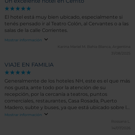
Un excelente hotel en Cerrito
El hotel está muy bien ubicado, especialmente si
tenés pensado ir al Teatro Colón, al Cervantes o a las
salas de la calle Corrientes.
Mostrar información
Karina Mariel M.
Bahia Blanca, Argentina
31/08/2025
VIAJE EN FAMILIA
Generalmente de los hoteles NH, este es el que más
nos gusta, ante todo por la atención de su
recepción, por la cercanía a teatros, puntos
comerciales, restaurantes, Casa Rosada, Puerto
Madero, subte y buses, ya que está ubicado sobre la
Avenida 9 de Julio, a una cuadra del Obelisco.. Su
Mostrar información
ambiente en el interior es tranquilo, muy limpio, las
Rossana L.
camas cómodas, buena ducha. Las habitaciones
14/07/2026
cuentan con caja fuerte, frigobar y hay productos de