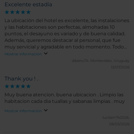
Excelente estadía
snack para consumir, así como bebidas, las cuales
de consumirse, se pagan al entregar la habitación.,
así como la tasa de Turista que no está incluida en
La ubicación del hotel es excelente, las instalaciones
ninguna de las promociones que se contrate.
y las habitaciones son perfectas, almohadas 10
Agradecemos la atención recibida en nuestra
puntos, el desayuno es variado y de buena calidad.
reciente estadía.
Además, queremos destacar al personal, que fue
muy servicial y agradable en todo momento. Todo
salió muy bien y superó nuestras expectativas. Sin
Mostrar información
duda, una gran experiencia
dibenu74.
Montevideo, Uruguay
13/07/2026
Thank you ! .
Muy buena atencion. buena ubicacion . Limpio las
habitacion cada dia tuallas y sabanas limpias . muy
Mostrar información
lucilam742026.
08/03/2026